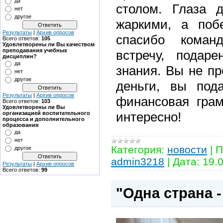
да
столом. Глаза 
нет
другое
жаркими, а поб
Результаты
|
Архив опросов
спасибо коман
Всего ответов:
105
Удовлетворены ли Вы качеством
преподавания учебных
встречу, подар
дисциплин?
да
знания. Вы не пр
нет
другое
деньги, вы под
Результаты
|
Архив опросов
финансовая грам
Всего ответов:
103
Удовлетворены ли Вы
интересно!
организацией воспитательного
процесса и дополнительного
образования
да
нет
Категория:
новости
|
П
другое
admin3218
|
Дата:
19.
Результаты
|
Архив опросов
Всего ответов:
99
"Одна страна 