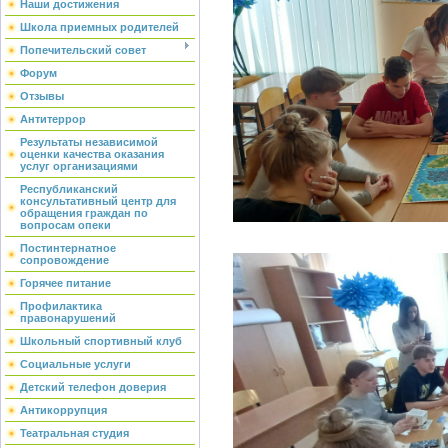
Наши достижения
Школа приемных родителей
Попечительский совет
Форум
Отзывы
Антитеррор
Результаты независимой
оценки качества оказания
услуг организациями
Республиканский
консультативный центр для
обращения граждан по
вопросам опеки
Постинтернатное
сопровождение
Горячее питание
Профилактика
правонарушений
Школьный спортивный клуб
Социальные услуги
Детский телефон доверия
Антикоррупция
Театральная студия