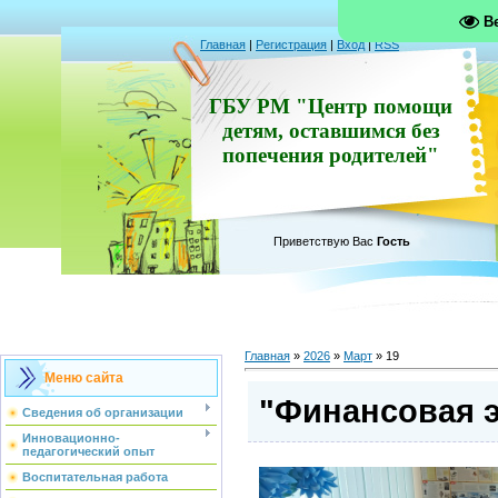
В
Главная
|
Регистрация
|
Вход
|
RSS
ГБУ РМ "Центр помощи
детям, оставшимся без
попечения родителей"
Приветствую Вас
Гость
Главная
»
2026
»
Март
»
19
Меню сайта
"Финансовая 
Сведения об организации
Инновационно-
педагогический опыт
Воспитательная работа