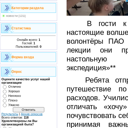
Категории раздела
новости
[1211]
В гости к н
Статистика
настоящие волше
волонтёры ПАО 
Онлайн всего:
1
Гостей:
1
Пользователей:
0
лекции они п
настольную 
Форма входа
экспедиция»**
Опрос
Ребята отправ
Оцените качество услуг нашей
организации
путешествие п
Отлично
Хорошо
расходов. Училис
Неплохо
Плохо
отличать «хочу
Ужасно
почувствовать с
Результаты
|
Архив опросов
Всего ответов:
118
Удовлетворены ли Вы
принимая важн
организацией быта?