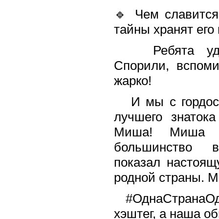
🔹 Чем славится
тайны хранят его
Ребята удив
Спорили, вспом
жарко!
И мы с гордост
лучшего знаток
Миша! Миша 
большинство в
показал настоящ
родной страны. М
#ОднаСтранаОдн
хэштег, а наша о