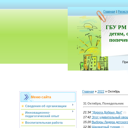
Главная
|
Регист
ГБУ РМ 
детям, 
попече
При
Главная
»
2022
»
Октябрь
Меню сайта
31 Октября, Понедельник
Сведения об организации
21:34
"Дорога Добрых Дел"
Инновационно-
(0)
педагогический опыт
17:42
Этот удивительный ово
15:20
Выборы Лидера детского
Воспитательная работа
12:36
Шахматный турнир
(0)