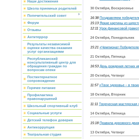
Наши достижения
30 Октября, Воскресенье
Школа приемных родителей
Попечительский совет
16:38
Поздравляем победител
Форум
15:13
Яркие картины из шерст
12:11
Урок финансовой грамот
Отзывы
Антитеррор
24 Октября, Понедельник
Результаты независимой
15:21
«Чемпионат Победителе
оценки качества оказания
услуг организациями
21 Октября, Пятница
Республиканский
консультативный центр для
16:53
День рождения летних и
обращения граждан по
вопросам опеки
20 Октября, Четверг
Постинтернатное
сопровождение
11:57
«Твое здоровье – в твои
Горячее питание
18 Октября, Вторник
Профилактика
правонарушений
11:11
Творческая мастерская 
Школьный спортивный клуб
Социальные услуги
14 Октября, Пятница
Детский телефон доверия
15:18
Правила дорожного движ
Антикоррупция
13 Октября, Четверг
Театральная студия