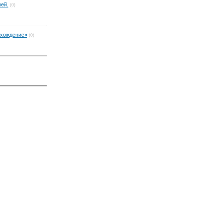
ей.
(0)
хождение»
(0)