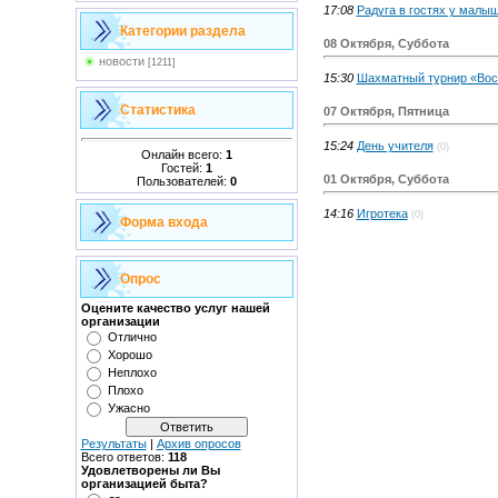
17:08
Радуга в гостях у малыш
Категории раздела
08 Октября, Суббота
новости
[1211]
15:30
Шахматный турнир «Вос
Статистика
07 Октября, Пятница
15:24
День учителя
(0)
Онлайн всего:
1
Гостей:
1
01 Октября, Суббота
Пользователей:
0
14:16
Игротека
(0)
Форма входа
Опрос
Оцените качество услуг нашей
организации
Отлично
Хорошо
Неплохо
Плохо
Ужасно
Результаты
|
Архив опросов
Всего ответов:
118
Удовлетворены ли Вы
организацией быта?