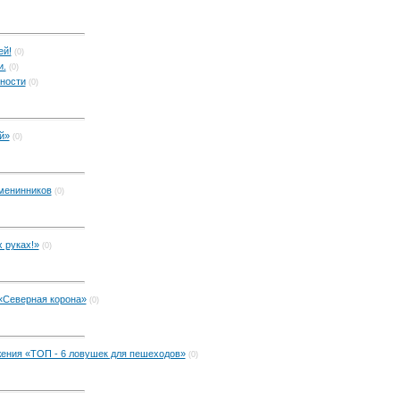
ей!
(0)
и.
(0)
ности
(0)
й»
(0)
менинников
(0)
х руках!»
(0)
«Северная корона»
(0)
ения «ТОП - 6 ловушек для пешеходов»
(0)