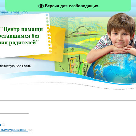
Версия для слабовидящих
рация
|
Вход
|
RSS
"Центр помощи
оставшимся без
ния родителей"
ветствую Вас
Гость
щ
(0)
 самоуправления.
(0)