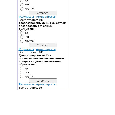
да
нет
другое
Результаты
|
Архив опросов
Всего ответов:
105
Удовлетворены ли Вы качеством
преподавания учебных
дисциплин?
да
нет
другое
Результаты
|
Архив опросов
Всего ответов:
103
Удовлетворены ли Вы
организацией воспитательного
процесса и дополнительного
образования
да
нет
другое
Результаты
|
Архив опросов
Всего ответов:
99