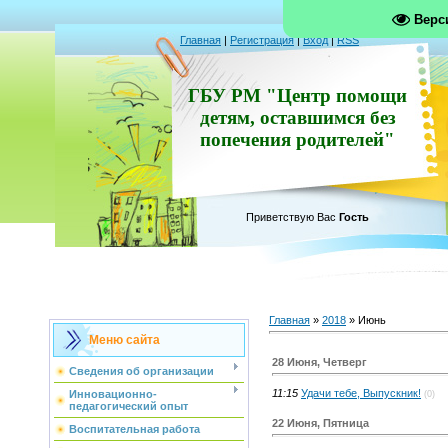
Верс
Главная
|
Регистрация
|
Вход
|
RSS
ГБУ РМ "Центр помощи
детям, оставшимся без
попечения родителей"
Приветствую Вас
Гость
Главная
»
2018
»
Июнь
Меню сайта
28 Июня, Четверг
Сведения об организации
11:15
Удачи тебе, Выпускник!
Инновационно-
(0)
педагогический опыт
22 Июня, Пятница
Воспитательная работа