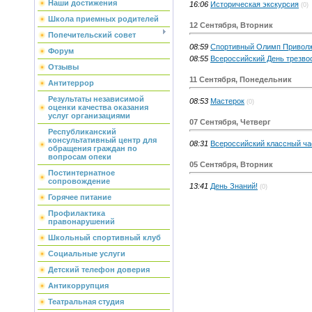
Наши достижения
16:06
Историческая экскурсия
(0)
Школа приемных родителей
12 Сентября, Вторник
Попечительский совет
08:59
Спортивный Олимп Привол
Форум
08:55
Всероссийский День трезво
Отзывы
11 Сентября, Понедельник
Антитеррор
Результаты независимой
08:53
Мастерок
(0)
оценки качества оказания
услуг организациями
07 Сентября, Четверг
Республиканский
консультативный центр для
08:31
Всероссийский классный ча
обращения граждан по
вопросам опеки
05 Сентября, Вторник
Постинтернатное
сопровождение
13:41
День Знаний!
(0)
Горячее питание
Профилактика
правонарушений
Школьный спортивный клуб
Социальные услуги
Детский телефон доверия
Антикоррупция
Театральная студия