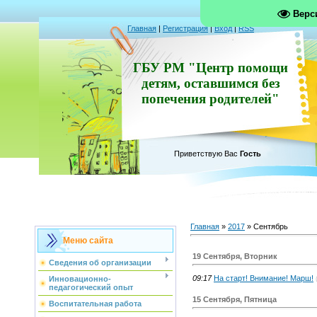
Верс
Главная
|
Регистрация
|
Вход
|
RSS
ГБУ РМ "Центр помощи
детям, оставшимся без
попечения родителей"
Приветствую Вас
Гость
Главная
»
2017
»
Сентябрь
Меню сайта
19 Сентября, Вторник
Сведения об организации
09:17
На старт! Внимание! Марш!
Инновационно-
педагогический опыт
15 Сентября, Пятница
Воспитательная работа