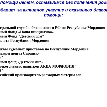
 помощи детям, оставшимся без попечения род
одарит за активное участие и оказанную бла
помощь
:
еральной службы безопасности РФ по Республике Мордовия
ьный Фонд «Наша инициатива»
ный Фонд "Детский дом"
алата Республики Мордовия
жбы судебных приставов по Республике Мордовия
ежрегионгаз Саранск»
е"
ный фонд «Детский мир»
залкогольных напитков АКВА-МОРДОВИЯ"
й"
ссийский производитель расходных материалов