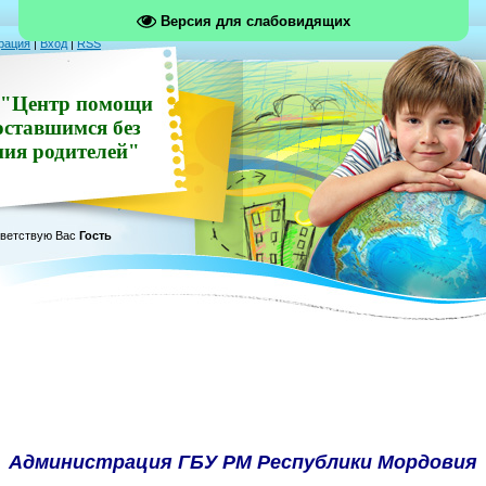
Версия для слабовидящих
рация
|
Вход
|
RSS
"Центр помощи
оставшимся без
ния родителей"
ветствую Вас
Гость
Администрация ГБУ РМ Республики Мордовия