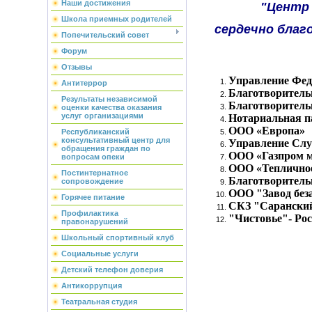
Наши достижения
"Центр
Школа приемных родителей
сердечно благ
Попечительский совет
Форум
Отзывы
Управление Фед
Антитеррор
Благотворител
Результаты независимой
Благотворитель
оценки качества оказания
услуг организациями
Нотариальная п
ООО «Европа»
Республиканский
консультативный центр для
Управление Слу
обращения граждан по
ООО «Газпром м
вопросам опеки
ООО «Теплично
Постинтернатное
Благотворитель
сопровождение
ООО "Завод бе
Горячее питание
СКЗ "Сарански
Профилактика
"Чистовье"- Ро
правонарушений
Школьный спортивный клуб
Социальные услуги
Детский телефон доверия
Антикоррупция
Театральная студия