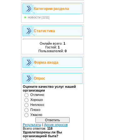
Категории раздела
новости
[1211]
Статистика
Онлайн всего:
1
Гостей:
1
Пользователей:
0
Форма входа
Опрос
Оцените качество услуг нашей
организации
Отлично
Хорошо
Неплохо
Плохо
Ужасно
Результаты
|
Архив опросов
Всего ответов:
118
Удовлетворены ли Вы
организацией быта?