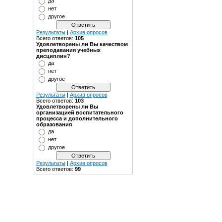
да
нет
другое
Результаты
|
Архив опросов
Всего ответов:
105
Удовлетворены ли Вы качеством
преподавания учебных
дисциплин?
да
нет
другое
Результаты
|
Архив опросов
Всего ответов:
103
Удовлетворены ли Вы
организацией воспитательного
процесса и дополнительного
образования
да
нет
другое
Результаты
|
Архив опросов
Всего ответов:
99