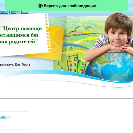
Версия для слабовидящих
рация
|
Вход
|
RSS
"Центр помощи
оставшимся без
ния родителей"
ветствую Вас
Гость
скве
(0)