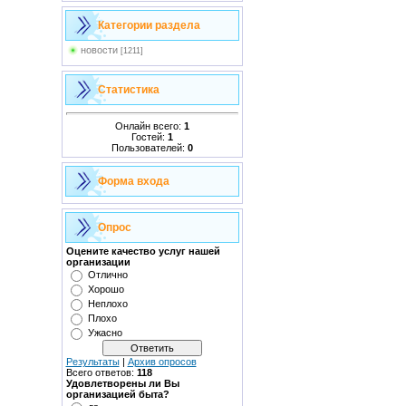
Категории раздела
новости
[1211]
Статистика
Онлайн всего:
1
Гостей:
1
Пользователей:
0
Форма входа
Опрос
Оцените качество услуг нашей
организации
Отлично
Хорошо
Неплохо
Плохо
Ужасно
Результаты
|
Архив опросов
Всего ответов:
118
Удовлетворены ли Вы
организацией быта?