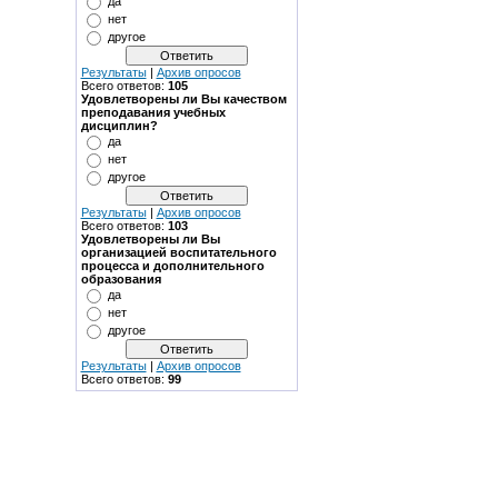
да
нет
другое
Результаты
|
Архив опросов
Всего ответов:
105
Удовлетворены ли Вы качеством
преподавания учебных
дисциплин?
да
нет
другое
Результаты
|
Архив опросов
Всего ответов:
103
Удовлетворены ли Вы
организацией воспитательного
процесса и дополнительного
образования
да
нет
другое
Результаты
|
Архив опросов
Всего ответов:
99