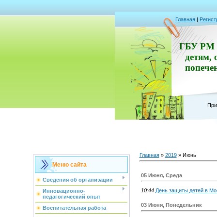
Главная
|
Регист
ГБУ РМ 
детям, 
попече
При
Главная
»
2019
»
Июнь
Меню сайта
05 Июня, Среда
Сведения об организации
10:44
День защиты детей в Мо
Инновационно-
педагогический опыт
03 Июня, Понедельник
Воспитательная работа