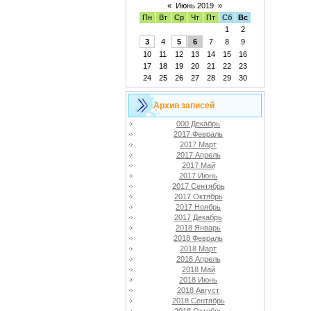
«
Июнь 2019
»
Пн
Вт
Ср
Чт
Пт
Сб
Вс
1
2
3
4
5
6
7
8
9
10
11
12
13
14
15
16
17
18
19
20
21
22
23
24
25
26
27
28
29
30
Архив записей
000 Декабрь
2017 Февраль
2017 Март
2017 Апрель
2017 Май
2017 Июнь
2017 Сентябрь
2017 Октябрь
2017 Ноябрь
2017 Декабрь
2018 Январь
2018 Февраль
2018 Март
2018 Апрель
2018 Май
2018 Июнь
2018 Август
2018 Сентябрь