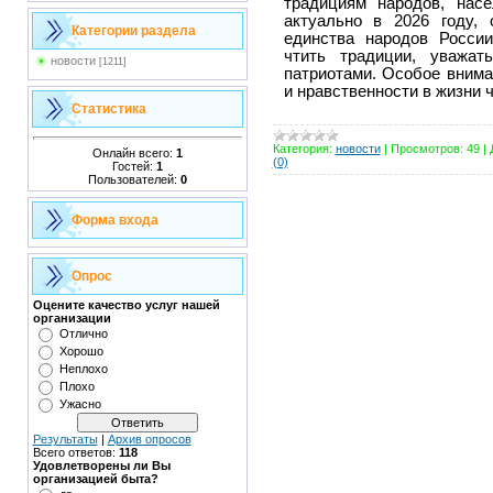
традициям народов, нас
актуально в 2026 году,
Категории раздела
единства народов Росси
чтить традиции, уважа
новости
[1211]
патриотами. Особое вним
и нравственности в жизни 
Статистика
Категория:
новости
|
Просмотров:
49
|
Онлайн всего:
1
(0)
Гостей:
1
Пользователей:
0
Форма входа
Опрос
Оцените качество услуг нашей
организации
Отлично
Хорошо
Неплохо
Плохо
Ужасно
Результаты
|
Архив опросов
Всего ответов:
118
Удовлетворены ли Вы
организацией быта?