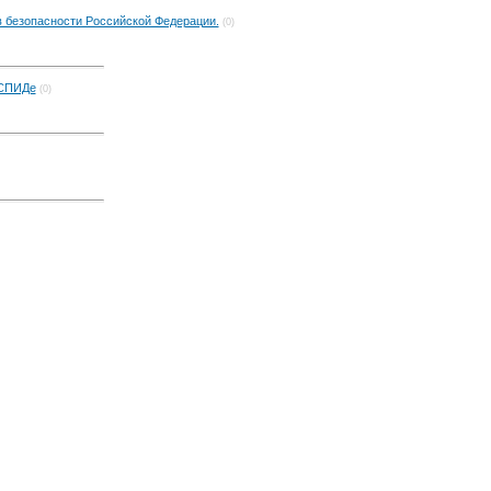
в безопасности Российской Федерации.
(0)
 СПИДе
(0)