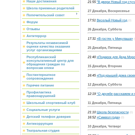
Наши достижения
21:55
"В двери Новый год стуч
Школа приемных родителей
27 Декабря, Воскресенье
Попечительский совет
17:51
Веселый Новый год
(0)
Форум
Отзывы
26 Декабря, Суббота
Антитеррор
17:31
«В гостях у Микулаша»
(
Результаты независимой
оценки качества оказания
25 Декабря, Пятница
услуг организациями
21:40
«Подарок для Деда Мор
Республиканский
консультативный центр для
обращения граждан по
15 Декабря, Вторник
вопросам опеки
Постинтернатное
16:45
«Под крышей дома свое
сопровождение
12 Декабря, Суббота
Горячее питание
Профилактика
12:19
“О дружбе расскажем и 
правонарушений
11 Декабря, Пятница
Школьный спортивный клуб
Социальные услуги
21:10
Школа безопасности
(0)
Детский телефон доверия
16:52
«Символ года»
(0)
Антикоррупция
10 Декабря, Четверг
Театральная студия