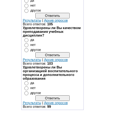
да
нет
другое
Результаты
|
Архив опросов
Всего ответов:
105
Удовлетворены ли Вы качеством
преподавания учебных
дисциплин?
да
нет
другое
Результаты
|
Архив опросов
Всего ответов:
103
Удовлетворены ли Вы
организацией воспитательного
процесса и дополнительного
образования
да
нет
другое
Результаты
|
Архив опросов
Всего ответов:
99