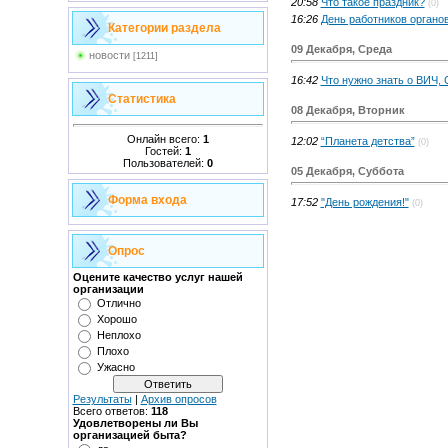
20:58
Что такое праздник?
(0)
16:26
День работников органо
Категории раздела
09 Декабря, Среда
новости
[1211]
16:42
Что нужно знать о ВИЧ,
Статистика
08 Декабря, Вторник
Онлайн всего:
1
12:02
“Планета детства”
(0)
Гостей:
1
Пользователей:
0
05 Декабря, Суббота
Форма входа
17:52
"День рождения!"
(0)
Опрос
Оцените качество услуг нашей
организации
Отлично
Хорошо
Неплохо
Плохо
Ужасно
Результаты
|
Архив опросов
Всего ответов:
118
Удовлетворены ли Вы
организацией быта?