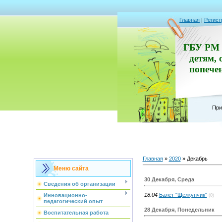
Главная
|
Регист
ГБУ РМ 
детям, 
попече
При
Главная
»
2020
»
Декабрь
Меню сайта
30 Декабря, Среда
Сведения об организации
18:04
Балет "Щелкунчик"
Инновационно-
(0)
педагогический опыт
28 Декабря, Понедельник
Воспитательная работа