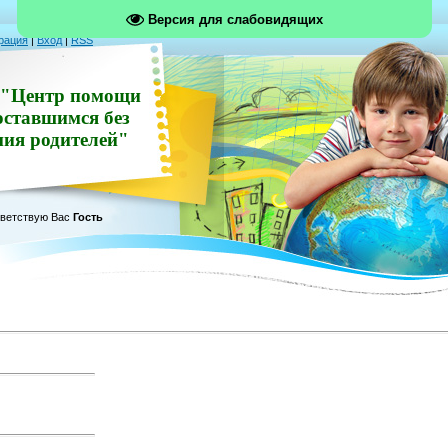
Версия для слабовидящих
рация
|
Вход
|
RSS
"Центр помощи
оставшимся без
ния родителей"
ветствую Вас
Гость