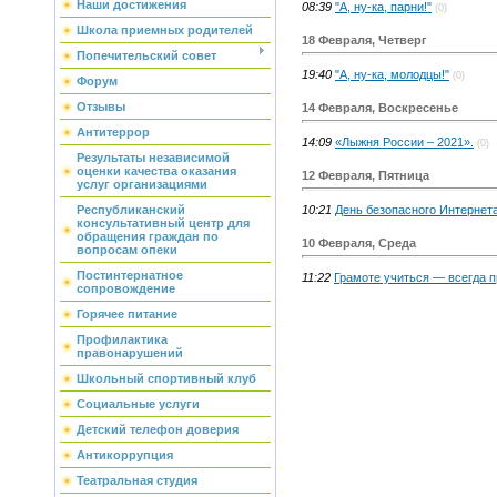
Наши достижения
08:39
"А, ну-ка, парни!"
(0)
Школа приемных родителей
18 Февраля, Четверг
Попечительский совет
19:40
"А, ну-ка, молодцы!"
(0)
Форум
Отзывы
14 Февраля, Воскресенье
Антитеррор
14:09
«Лыжня России – 2021».
(0)
Результаты независимой
оценки качества оказания
12 Февраля, Пятница
услуг организациями
10:21
День безопасного Интернета
Республиканский
консультативный центр для
обращения граждан по
10 Февраля, Среда
вопросам опеки
Постинтернатное
11:22
Грамоте учиться — всегда п
сопровождение
Горячее питание
Профилактика
правонарушений
Школьный спортивный клуб
Социальные услуги
Детский телефон доверия
Антикоррупция
Театральная студия