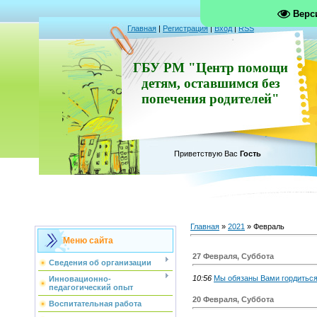
Верс
Главная
|
Регистрация
|
Вход
|
RSS
ГБУ РМ "Центр помощи
детям, оставшимся без
попечения родителей"
Приветствую Вас
Гость
Главная
»
2021
»
Февраль
Меню сайта
27 Февраля, Суббота
Сведения об организации
10:56
Мы обязаны Вами гордиться
Инновационно-
педагогический опыт
20 Февраля, Суббота
Воспитательная работа