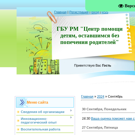
Верс
Главная
|
Регистрация
|
Вход
|
RSS
ГБУ РМ "Центр помощи
детям, оставшимся без
попечения родителей"
Приветствую Вас
Гость
Главная
»
2024
»
Сентябрь
Меню сайта
30 Сентября, Понедельник
Сведения об организации
16:30
Ваша оценка поможет нам с
Инновационно-
педагогический опыт
27 Сентября, Пятница
Воспитательная работа