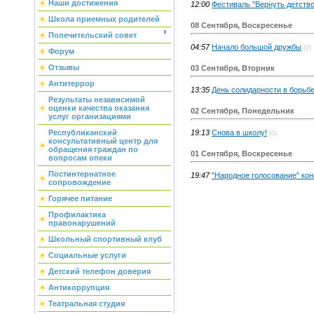
Наши достижения
12:00
Фестиваль "Вернуть детство
Школа приемных родителей
08 Сентября, Воскресенье
Попечительский совет
04:57
Начало большой дружбы
(0)
Форум
Отзывы
03 Сентября, Вторник
Антитеррор
13:35
День солидарности в борьбе
Результаты независимой
оценки качества оказания
02 Сентября, Понедельник
услуг организациями
19:13
Снова в школу!
Республиканский
(0)
консультативный центр для
обращения граждан по
01 Сентября, Воскресенье
вопросам опеки
Постинтернатное
19:47
"Народное голосование" кон
сопровождение
Горячее питание
Профилактика
правонарушений
Школьный спортивный клуб
Социальные услуги
Детский телефон доверия
Антикоррупция
Театральная студия