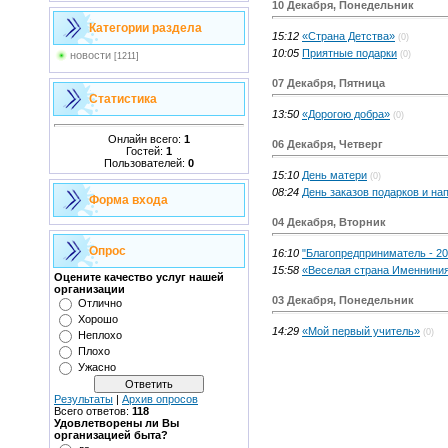
10 Декабря, Понедельник
Категории раздела
15:12
«Страна Детства»
(0)
10:05
Приятные подарки
(0)
новости
[1211]
07 Декабря, Пятница
Статистика
13:50
«Дорогою добра»
(0)
Онлайн всего:
1
06 Декабря, Четверг
Гостей:
1
Пользователей:
0
15:10
День матери
(0)
08:24
День заказов подарков и н
Форма входа
04 Декабря, Вторник
Опрос
16:10
"Благопредприниматель - 20
15:58
«Веселая страна Именнини
Оцените качество услуг нашей
организации
03 Декабря, Понедельник
Отлично
Хорошо
14:29
«Мой первый учитель»
(0)
Неплохо
Плохо
Ужасно
Результаты
|
Архив опросов
Всего ответов:
118
Удовлетворены ли Вы
организацией быта?