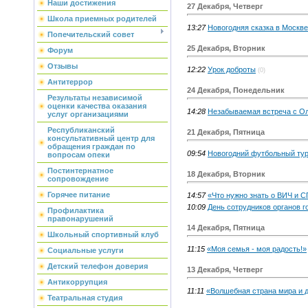
Наши достижения
27 Декабря, Четверг
Школа приемных родителей
13:27
Новогодняя сказка в Москве
Попечительский совет
25 Декабря, Вторник
Форум
Отзывы
12:22
Урок доброты
(0)
Антитеррор
24 Декабря, Понедельник
Результаты независимой
оценки качества оказания
14:28
Незабываемая встреча с О
услуг организациями
Республиканский
21 Декабря, Пятница
консультативный центр для
обращения граждан по
09:54
Новогодний футбольный ту
вопросам опеки
Постинтернатное
18 Декабря, Вторник
сопровождение
Горячее питание
14:57
«Что нужно знать о ВИЧ и 
10:09
День сотрудников органов г
Профилактика
правонарушений
14 Декабря, Пятница
Школьный спортивный клуб
11:15
«Моя семья - моя радость!»
Социальные услуги
Детский телефон доверия
13 Декабря, Четверг
Антикоррупция
11:11
«Волшебная страна мира и 
Театральная студия