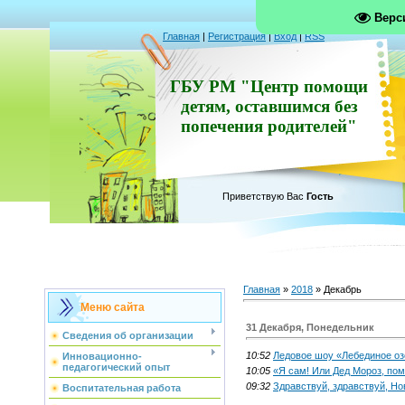
Верс
Главная
|
Регистрация
|
Вход
|
RSS
ГБУ РМ "Центр помощи
детям, оставшимся без
попечения родителей"
Приветствую Вас
Гость
Главная
»
2018
»
Декабрь
Меню сайта
31 Декабря, Понедельник
Сведения об организации
10:52
Ледовое шоу «Лебединое оз
Инновационно-
педагогический опыт
10:05
«Я сам! Или Дед Мороз, пом
09:32
Здравствуй, здравствуй, Но
Воспитательная работа