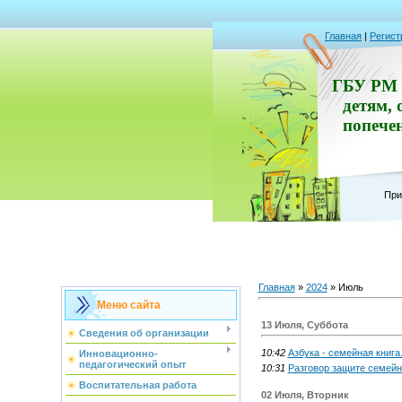
Главная
|
Регист
ГБУ РМ 
детям, 
попече
При
Главная
»
2024
»
Июль
Меню сайта
13 Июля, Суббота
Сведения об организации
10:42
Азбука - семейная книга
Инновационно-
педагогический опыт
10:31
Разговор защите семейн
Воспитательная работа
02 Июля, Вторник