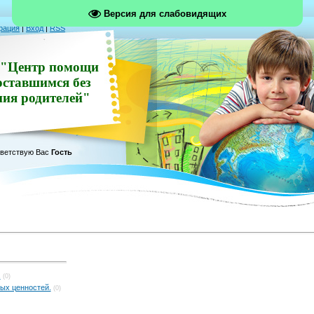
Версия для слабовидящих
рация
|
Вход
|
RSS
"Центр помощи
оставшимся без
ния родителей"
ветствую Вас
Гость
.
(0)
ых ценностей.
(0)