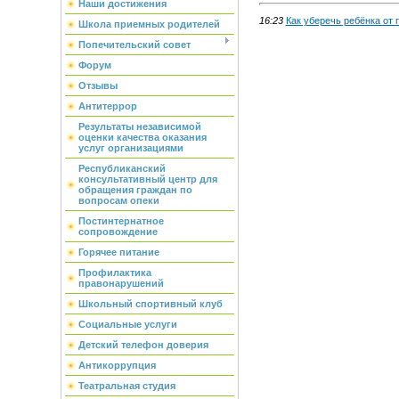
Наши достижения
16:23
Как уберечь ребёнка от 
Школа приемных родителей
Попечительский совет
Форум
Отзывы
Антитеррор
Результаты независимой
оценки качества оказания
услуг организациями
Республиканский
консультативный центр для
обращения граждан по
вопросам опеки
Постинтернатное
сопровождение
Горячее питание
Профилактика
правонарушений
Школьный спортивный клуб
Социальные услуги
Детский телефон доверия
Антикоррупция
Театральная студия