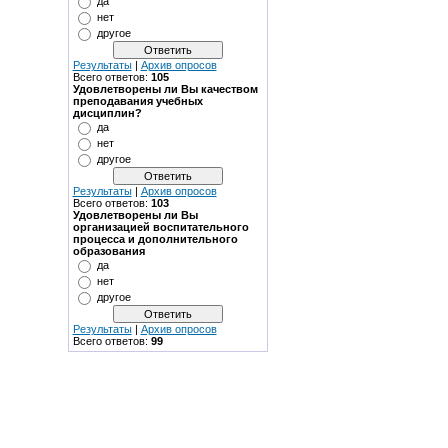
да
нет
другое
Результаты
|
Архив опросов
Всего ответов:
105
Удовлетворены ли Вы качеством
преподавания учебных
дисциплин?
да
нет
другое
Результаты
|
Архив опросов
Всего ответов:
103
Удовлетворены ли Вы
организацией воспитательного
процесса и дополнительного
образования
да
нет
другое
Результаты
|
Архив опросов
Всего ответов:
99