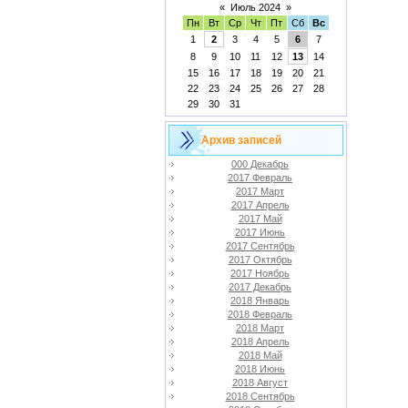
«
Июль 2024
»
Пн
Вт
Ср
Чт
Пт
Сб
Вс
1
2
3
4
5
6
7
8
9
10
11
12
13
14
15
16
17
18
19
20
21
22
23
24
25
26
27
28
29
30
31
Архив записей
000 Декабрь
2017 Февраль
2017 Март
2017 Апрель
2017 Май
2017 Июнь
2017 Сентябрь
2017 Октябрь
2017 Ноябрь
2017 Декабрь
2018 Январь
2018 Февраль
2018 Март
2018 Апрель
2018 Май
2018 Июнь
2018 Август
2018 Сентябрь