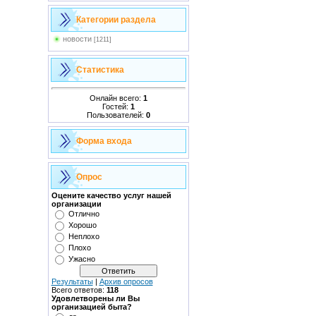
Категории раздела
новости
[1211]
Статистика
Онлайн всего:
1
Гостей:
1
Пользователей:
0
Форма входа
Опрос
Оцените качество услуг нашей
организации
Отлично
Хорошо
Неплохо
Плохо
Ужасно
Результаты
|
Архив опросов
Всего ответов:
118
Удовлетворены ли Вы
организацией быта?