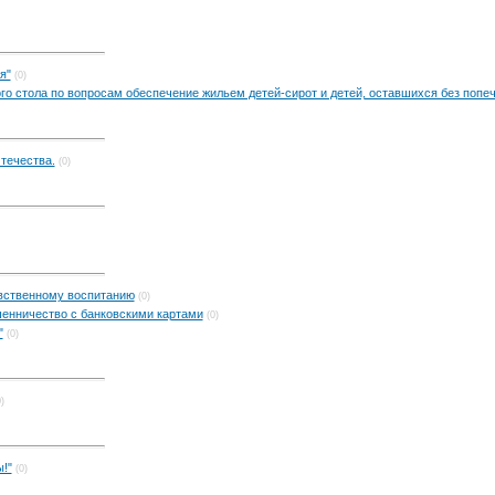
я"
(0)
ого стола по вопросам обеспечение жильем детей-сирот и детей, оставшихся без попе
течества.
(0)
вственному воспитанию
(0)
енничество с банковскими картами
(0)
"
(0)
)
!"
(0)