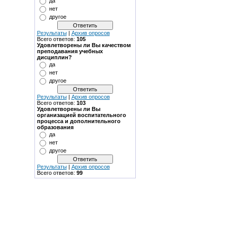
да
нет
другое
Результаты
|
Архив опросов
Всего ответов:
105
Удовлетворены ли Вы качеством
преподавания учебных
дисциплин?
да
нет
другое
Результаты
|
Архив опросов
Всего ответов:
103
Удовлетворены ли Вы
организацией воспитательного
процесса и дополнительного
образования
да
нет
другое
Результаты
|
Архив опросов
Всего ответов:
99