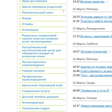
Наши достижения
14:22
Весёлые каникулы.
(0)
Школа приемных родителей
21 Марта, Пятница
Попечительский совет
16:23
"Будущее зависит от теб
Форум
11:16
"Участие в работе кругл
Отзывы
17 Марта, Понедельник
Антитеррор
Результаты независимой
17:13
Встреча с защитником О
оценки качества оказания
услуг организациями
15 Марта, Суббота
Республиканский
консультативный центр для
10:57
"История Отечества"
(0)
обращения граждан по
вопросам опеки
14 Марта, Пятница
Постинтернатное
сопровождение
16:52
Занятие по духовно-нра
Горячее питание
16:48
Ответственность за мош
10:58
"Труд - как основа жизни
Профилактика
правонарушений
12 Марта, Среда
Школьный спортивный клуб
00:08
"Профессии от А до Я"
(0
Социальные услуги
Детский телефон доверия
06 Марта, Четверг
Антикоррупция
10:37
"Дарите женщинам цветы
Театральная студия