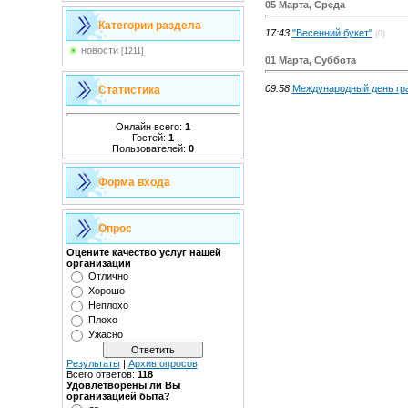
05 Марта, Среда
Категории раздела
17:43
"Весенний букет"
(0)
новости
[1211]
01 Марта, Суббота
09:58
Международный день гр
Статистика
Онлайн всего:
1
Гостей:
1
Пользователей:
0
Форма входа
Опрос
Оцените качество услуг нашей
организации
Отлично
Хорошо
Неплохо
Плохо
Ужасно
Результаты
|
Архив опросов
Всего ответов:
118
Удовлетворены ли Вы
организацией быта?