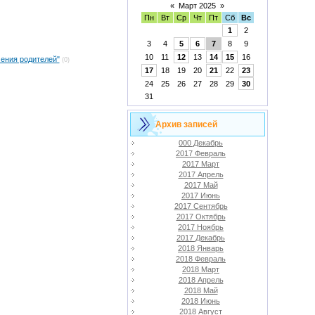
«
Март 2025
»
Пн
Вт
Ср
Чт
Пт
Сб
Вс
1
2
3
4
5
6
7
8
9
10
11
12
13
14
15
16
чения родителей"
(0)
17
18
19
20
21
22
23
24
25
26
27
28
29
30
31
Архив записей
000 Декабрь
2017 Февраль
2017 Март
2017 Апрель
2017 Май
2017 Июнь
2017 Сентябрь
2017 Октябрь
2017 Ноябрь
2017 Декабрь
2018 Январь
2018 Февраль
2018 Март
2018 Апрель
2018 Май
2018 Июнь
2018 Август