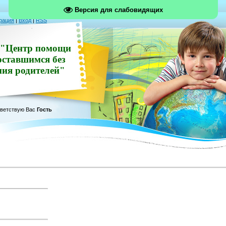
Версия для слабовидящих
рация
|
Вход
|
RSS
"Центр помощи
оставшимся без
ния родителей"
ветствую Вас
Гость