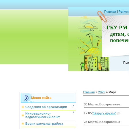
Главная
|
Регист
ГБУ РМ 
детям, 
попече
При
Главная
»
2025
»
Март
Меню сайта
30 Марта, Воскресенье
Сведения об организации
12:05
"В кругу друзей"
Инновационно-
(0)
педагогический опыт
23 Марта, Воскресенье
Воспитательная работа