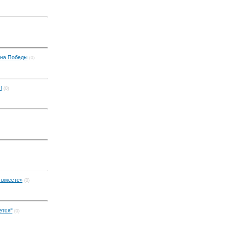
кна Победы
(0)
!
(0)
 вместе»
(0)
ется"
(0)