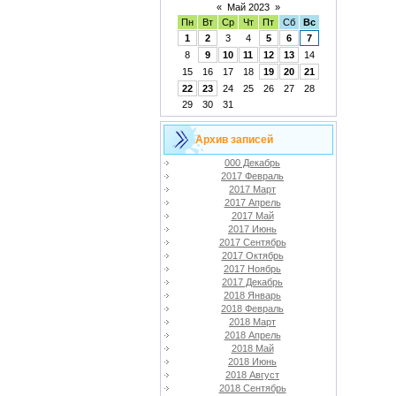
«
Май 2023
»
Пн
Вт
Ср
Чт
Пт
Сб
Вс
1
2
3
4
5
6
7
8
9
10
11
12
13
14
15
16
17
18
19
20
21
22
23
24
25
26
27
28
29
30
31
Архив записей
000 Декабрь
2017 Февраль
2017 Март
2017 Апрель
2017 Май
2017 Июнь
2017 Сентябрь
2017 Октябрь
2017 Ноябрь
2017 Декабрь
2018 Январь
2018 Февраль
2018 Март
2018 Апрель
2018 Май
2018 Июнь
2018 Август
2018 Сентябрь