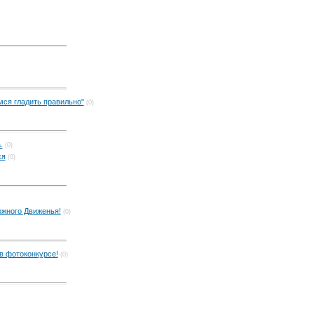
мся гладить правильно"
(0)
.
(0)
ся
(0)
жного Движенья!
(0)
в фотоконкурсе!
(0)