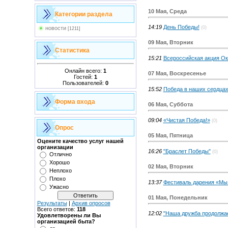
10 Мая, Среда
Категории раздела
14:19
День Победы!
(0)
новости
[1211]
09 Мая, Вторник
Статистика
15:21
Всероссийская акция О
Онлайн всего:
1
07 Мая, Воскресенье
Гостей:
1
Пользователей:
0
15:52
Победа в наших сердцах
Форма входа
06 Мая, Суббота
09:04
«Чистая Победа!»
(0)
Опрос
05 Мая, Пятница
Оцените качество услуг нашей
организации
16:26
"Браслет Победы"
(0)
Отлично
Хорошо
02 Мая, Вторник
Неплохо
Плохо
13:37
Фестиваль дарения «Мы
Ужасно
01 Мая, Понедельник
Результаты
|
Архив опросов
Всего ответов:
118
12:02
"Наша дружба продолжа
Удовлетворены ли Вы
организацией быта?