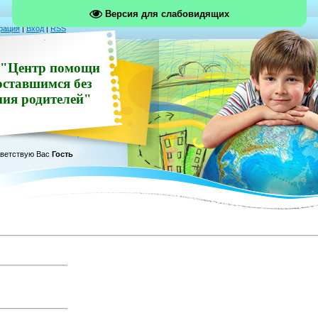
Версия для слабовидящих
рация
|
Вход
|
RSS
"Центр помощи
оставшимся без
ния родителей"
ветствую Вас
Гость