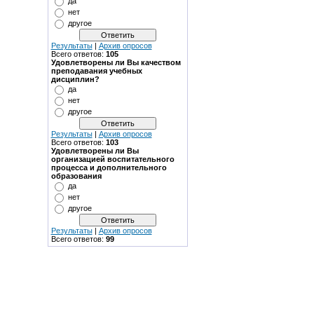
да
нет
другое
Результаты
|
Архив опросов
Всего ответов:
105
Удовлетворены ли Вы качеством
преподавания учебных
дисциплин?
да
нет
другое
Результаты
|
Архив опросов
Всего ответов:
103
Удовлетворены ли Вы
организацией воспитательного
процесса и дополнительного
образования
да
нет
другое
Результаты
|
Архив опросов
Всего ответов:
99