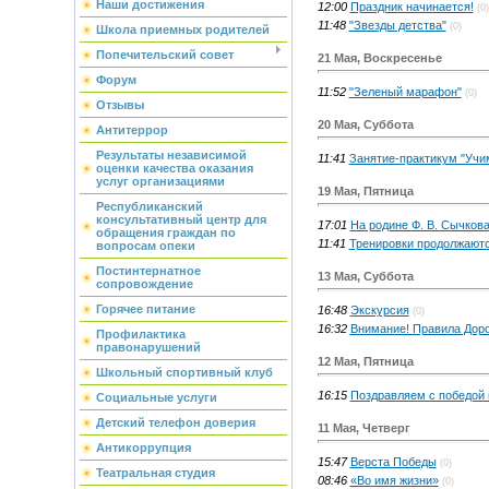
Наши достижения
12:00
Праздник начинается!
(0)
11:48
"Звезды детства"
(0)
Школа приемных родителей
Попечительский совет
21 Мая, Воскресенье
Форум
11:52
"Зеленый марафон"
(0)
Отзывы
20 Мая, Суббота
Антитеррор
Результаты независимой
11:41
Занятие-практикум "Учи
оценки качества оказания
услуг организациями
19 Мая, Пятница
Республиканский
консультативный центр для
17:01
На родине Ф. В. Сычкова
обращения граждан по
11:41
Тренировки продолжают
вопросам опеки
Постинтернатное
13 Мая, Суббота
сопровождение
Горячее питание
16:48
Экскурсия
(0)
16:32
Внимание! Правила Доро
Профилактика
правонарушений
12 Мая, Пятница
Школьный спортивный клуб
16:15
Поздравляем с победой 
Социальные услуги
Детский телефон доверия
11 Мая, Четверг
Антикоррупция
15:47
Верста Победы
(0)
Театральная студия
08:46
«Во имя жизни»
(0)