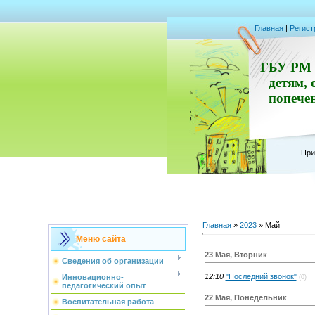
Главная
|
Регист
ГБУ РМ 
детям, 
попече
При
Главная
»
2023
»
Май
Меню сайта
23 Мая, Вторник
Сведения об организации
12:10
"Последний звонок"
Инновационно-
(0)
педагогический опыт
22 Мая, Понедельник
Воспитательная работа