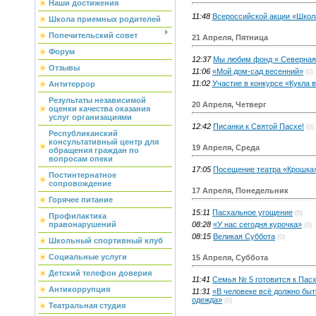
Наши достижения
11:48
Всероссийской акции «Школ
Школа приемных родителей
Попечительский совет
21 Апреля, Пятница
Форум
12:37
Мы любим фонд « Северная
Отзывы
11:06
«Мой дом-сад весенний»
(0)
11:02
Участие в конкурсе «Кукла 
Антитеррор
Результаты независимой
20 Апреля, Четверг
оценки качества оказания
услуг организациями
12:42
Писанки к Святой Пасхе!
(0)
Республиканский
консультативный центр для
19 Апреля, Среда
обращения граждан по
вопросам опеки
17:05
Посещение театра «Крошка
Постинтернатное
сопровождение
17 Апреля, Понедельник
Горячее питание
15:11
Пасхальное угощение
(0)
Профилактика
08:28
«У нас сегодня курочка»
правонарушений
(0)
08:15
Великая Суббота
(0)
Школьный спортивный клуб
Социальные услуги
15 Апреля, Суббота
Детский телефон доверия
11:41
Семья № 5 готовится к Пас
Антикоррупция
11:31
«В человеке всё должно быть
одежда»
(0)
Театральная студия