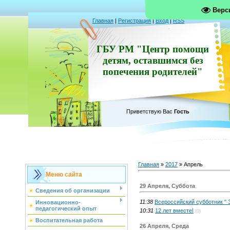
Верс
Главная
|
Регистрация
|
Вход
|
RSS
ГБУ РМ "Центр помощи
детям, оставшимся без
попечения родителей"
Приветствую Вас
Гость
Главная
»
2017
»
Апрель
Меню сайта
29 Апреля, Суббота
Сведения об организации
11:38
Всероссийский субботник " 
Инновационно-
педагогический опыт
10:31
12 лет вместе!
(0)
Воспитательная работа
26 Апреля, Среда