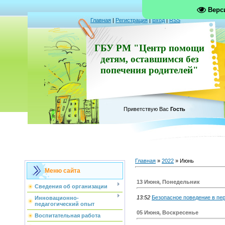
Верс
Главная
|
Регистрация
|
Вход
|
RSS
ГБУ РМ "Центр помощи
детям, оставшимся без
попечения родителей"
Приветствую Вас
Гость
Главная
»
2022
»
Июнь
Меню сайта
13 Июня, Понедельник
Сведения об организации
13:52
Безопасное поведение в пер
Инновационно-
педагогический опыт
05 Июня, Воскресенье
Воспитательная работа