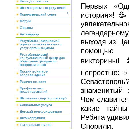
Наши достижения
Первых «Од
Школа приемных родителей
история»! 
Попечительский совет
Форум
увлекательн
Отзывы
легендарном
Антитеррор
выходя из Цен
Результаты независимой
оценки качества оказания
услуг организациями
помощью 
Республиканский
консультативный центр для
викторины!
обращения граждан по
вопросам опеки
непростые: 🔹
Постинтернатное
сопровождение
Севастополь?
Горячее питание
знаменитый 
Профилактика
правонарушений
Чем славится
Школьный спортивный клуб
Социальные услуги
какие тайны
Детский телефон доверия
Ребята удиви
Антикоррупция
Спорили,
Театральная студия