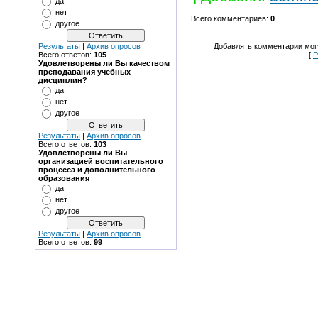
да
нет
Всего комментариев
:
0
другое
Добавлять комментарии могу
Результаты
|
Архив опросов
[
Р
Всего ответов:
105
Удовлетворены ли Вы качеством
преподавания учебных
дисциплин?
да
нет
другое
Результаты
|
Архив опросов
Всего ответов:
103
Удовлетворены ли Вы
организацией воспитательного
процесса и дополнительного
образования
да
нет
другое
Результаты
|
Архив опросов
Всего ответов:
99