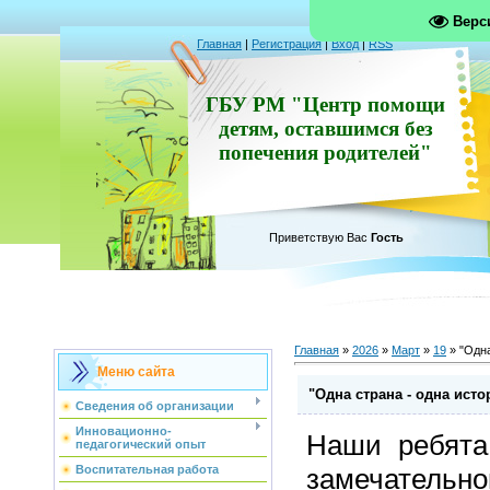
Верс
Главная
|
Регистрация
|
Вход
|
RSS
ГБУ РМ "Центр помощи
детям, оставшимся без
попечения родителей"
Приветствую Вас
Гость
Главная
»
2026
»
Март
»
19
» "Одна
Меню сайта
"Одна страна - одна исто
Сведения об организации
Инновационно-
Наши ребята
педагогический опыт
замечательн
Воспитательная работа