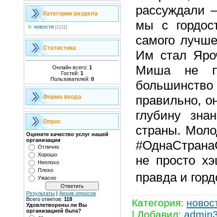
рассуждали 
Категории раздела
мы с гордос
новости
[1211]
самого лучше
Статистика
Им стал Яро
Миша не пр
Онлайн всего:
1
Гостей:
1
Пользователей:
0
большинс
правильно, о
Форма входа
глубину зна
Опрос
страны. Моло
Оцените качество услуг нашей
организации
#ОднаСтрана
Отлично
Хорошо
не просто хэ
Неплохо
Плохо
правда и горд
Ужасно
Результаты
|
Архив опросов
Всего ответов:
118
Категория
:
новос
Удовлетворены ли Вы
организацией быта?
|
Добавил
:
admin