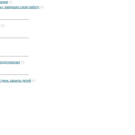
жения
(0)
ь» завершил свою работу
(0)
»
(0)
подстерегает
(0)
 день защиты детей
(0)