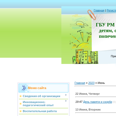
Главная
|
Регист
ГБУ РМ 
детям, 
попече
При
Главная
»
2023
»
Июнь
Меню сайта
22 Июня, Четверг
Сведения об организации
19:47
День памяти и скорби
Инновационно-
(0)
педагогический опыт
13 Июня, Вторник
Воспитательная работа