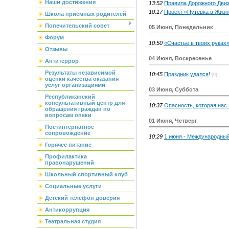
Наши достижения
13:52
Правила Дорожного Дви
10:17
Проект «Путёвка в Жизн
Школа приемных родителей
Попечительский совет
05 Июня, Понедельник
Форум
10:50
«Счастье в твоих руках
Отзывы
04 Июня, Воскресенье
Антитеррор
Результаты независимой
10:45
Праздник удался!
(0)
оценки качества оказания
услуг организациями
03 Июня, Суббота
Республиканский
консультативный центр для
10:37
Опасность, которая нас 
обращения граждан по
вопросам опеки
01 Июня, Четверг
Постинтернатное
сопровождение
10:29
1 июня - Международный
Горячее питание
Профилактика
правонарушений
Школьный спортивный клуб
Социальные услуги
Детский телефон доверия
Антикоррупция
Театральная студия