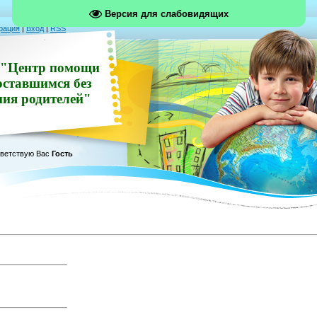
Версия для слабовидящих
рация
|
Вход
|
RSS
"Центр помощи
оставшимся без
ния родителей"
ветствую Вас
Гость