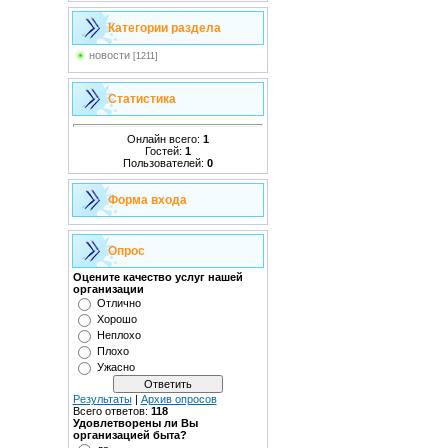
Категории раздела
новости
[1211]
Статистика
Онлайн всего:
1
Гостей:
1
Пользователей:
0
Форма входа
Опрос
Оцените качество услуг нашей
организации
Отлично
Хорошо
Неплохо
Плохо
Ужасно
Результаты
|
Архив опросов
Всего ответов:
118
Удовлетворены ли Вы
организацией быта?