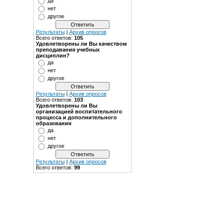
да
нет
другое
Результаты
|
Архив опросов
Всего ответов:
105
Удовлетворены ли Вы качеством
преподавания учебных
дисциплин?
да
нет
другое
Результаты
|
Архив опросов
Всего ответов:
103
Удовлетворены ли Вы
организацией воспитательного
процесса и дополнительного
образования
да
нет
другое
Результаты
|
Архив опросов
Всего ответов:
99