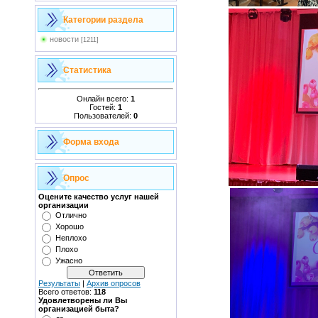
Категории раздела
новости
[1211]
Статистика
Онлайн всего:
1
Гостей:
1
Пользователей:
0
Форма входа
Опрос
Оцените качество услуг нашей
организации
Отлично
Хорошо
Неплохо
Плохо
Ужасно
Результаты
|
Архив опросов
Всего ответов:
118
Удовлетворены ли Вы
организацией быта?