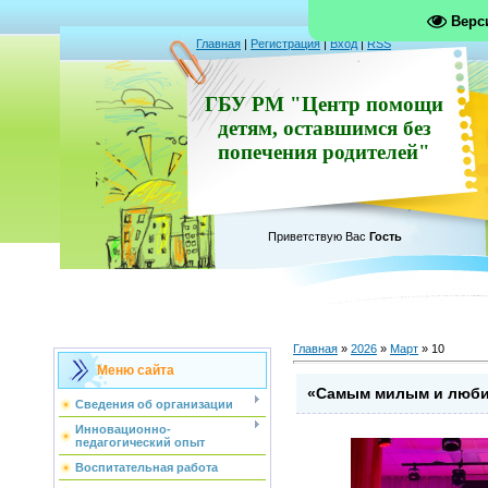
Верс
Главная
|
Регистрация
|
Вход
|
RSS
ГБУ РМ "Центр помощи
детям, оставшимся без
попечения родителей"
Приветствую Вас
Гость
Главная
»
2026
»
Март
»
10
Меню сайта
«Самым милым и люб
Сведения об организации
Инновационно-
педагогический опыт
Воспитательная работа