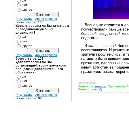
да
нет
другое
Результаты
|
Архив опросов
Всего ответов:
105
Весна уже стучится в две
Удовлетворены ли Вы качеством
почувствовали раньше все
преподавания учебных
дисциплин?
большой праздничный кон
да
педагогов.
нет
В зале — аншлаг! Все со
другое
воспитанников. И ребята н
зрители прослезились, и т
Результаты
|
Архив опросов
на месте было невозможно
Всего ответов:
103
Удовлетворены ли Вы
празднику, сделанный свои
организацией воспитательного
юным артистам за подарен
процесса и дополнительного
праздником весны, дороги
образования
да
нет
другое
Категория:
новости
|
Просмотров:
6
Комментарии (0)
Результаты
|
Архив опросов
Всего ответов:
99