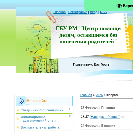
Верс
Главная
|
Регистрация
|
Вход
|
RSS
ГБУ РМ "Центр помощи
детям, оставшимся без
попечения родителей"
Приветствую Вас
Гость
Главная
»
2026
»
Февраль
Меню сайта
27 Февраля, Пятница
Сведения об организации
18:37
"Наш дом - Россия"
Инновационно-
(0)
педагогический опыт
24 Февраля, Вторник
Воспитательная работа