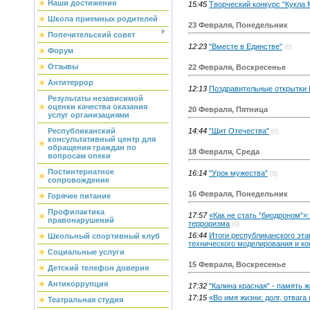
Наши достижения
15:45
Творческий конкурс "Кукла
Школа приемных родителей
23 Февраля, Понедельник
Попечительский совет
12:23
"Вместе в Единстве"
(0)
Форум
Отзывы
22 Февраля, Воскресенье
Антитеррор
12:13
Поздравительные открытки 
Результаты независимой
оценки качества оказания
20 Февраля, Пятница
услуг организациями
14:44
"Щит Отечества"
Республиканский
(0)
консультативный центр для
обращения граждан по
18 Февраля, Среда
вопросам опеки
Постинтернатное
16:14
"Урок мужества"
(0)
сопровождение
16 Февраля, Понедельник
Горячее питание
Профилактика
17:57
«Как не стать "биодроном"»
правонарушений
терроризма
(0)
16:44
Итоги республиканского эта
Школьный спортивный клуб
технического моделирования и к
Социальные услуги
15 Февраля, Воскресенье
Детский телефон доверия
Антикоррупция
17:32
"Калина красная" - память ж
17:15
«Во имя жизни: долг, отвага
Театральная студия