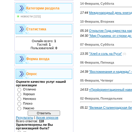
14 Февраля, Суббота
Категории раздела
17:44
Международный день книгод
новости
[1211]
10 Февраля, Вторник
Статистика
05:16
Открытие Года единства на
04:30
"Мир Пушкина: от строки до
Онлайн всего:
1
Гостей:
1
07 Февраля, Суббота
Пользователей:
0
13:35
"Хлеб и соль на Руси"
(0)
Форма входа
06 Февраля, Пятница
14:39
"Воспоминания и надежды" 
Опрос
05 Февраля, Четверг
Оцените качество услуг нашей
организации
Отлично
14:53
«Профориентационный нави
Хорошо
02 Февраля, Понедельник
Неплохо
Плохо
05:11
"Великая Сталинградская би
Ужасно
Результаты
|
Архив опросов
Всего ответов:
118
Удовлетворены ли Вы
организацией быта?