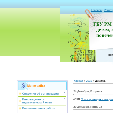
Главная
|
Регист
ГБУ РМ 
детям, 
попече
При
Главная
»
2019
»
Декабрь
Меню сайта
24 Декабря, Вторник
Сведения об организации
09:01
Успех приходит к каждо
Инновационно-
педагогический опыт
20 Декабря, Пятница
Воспитательная работа