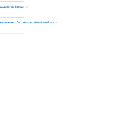
гда дорогою добра»
(0)
 названием «Листаем семейный альбом»
(0)