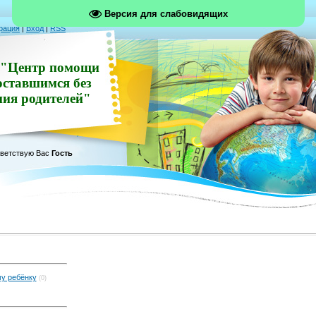
Версия для слабовидящих
рация
|
Вход
|
RSS
"Центр помощи
оставшимся без
ния родителей"
ветствую Вас
Гость
му ребёнку
(0)