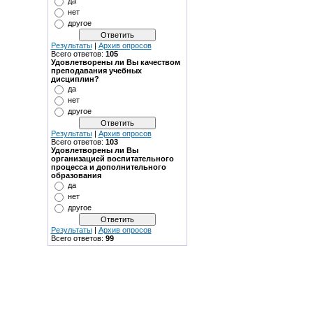
да
нет
другое
Результаты
|
Архив опросов
Всего ответов:
105
Удовлетворены ли Вы качеством
преподавания учебных
дисциплин?
да
нет
другое
Результаты
|
Архив опросов
Всего ответов:
103
Удовлетворены ли Вы
организацией воспитательного
процесса и дополнительного
образования
да
нет
другое
Результаты
|
Архив опросов
Всего ответов:
99