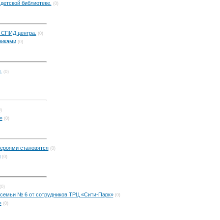
детской библиотеке.
(0)
 СПИД центра.
(0)
никами
(0)
.
(0)
)
»
(0)
героями становятся
(0)
и
(0)
(0)
семьи № 6 от сотрудников ТРЦ «Сити-Парк»
(0)
»
(0)