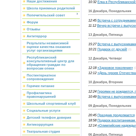
Наши достижения
10:32
Елка в Республиканской 
Школа приемных родителей
16 Декабря, Понедельник
Попечительский совет
12:45
Встреча с сотрудниками
Форум
11:12
Вечер встречи с выпуск
Отзывы
13 Декабря, Пятница
Антитеррор
Результаты независимой
15:27
Встреча с выпускниками
оценки качества оказания
10:21
Подарок от друзей!
(0)
услуг организациями
Республиканский
12 Декабря, Четверг
консультативный центр для
обращения граждан по
12:18
«Здоровое поколение»
(0
вопросам опеки
12:12
«День героев Отечества
Постинтернатное
сопровождение
10 Декабря, Вторник
Горячее питание
12:24
Героями не рождаются, 
Профилактика
10:49
Встреча с выпускникам
правонарушений
Школьный спортивный клуб
09 Декабря, Понедельник
Социальные услуги
20:45
Праздник продолжается
Детский телефон доверия
18:58
Подарок воспитанникам 
Антикоррупция
12:14
«Олимпийские надежды
Театральная студия
06 Декабря, Пятница