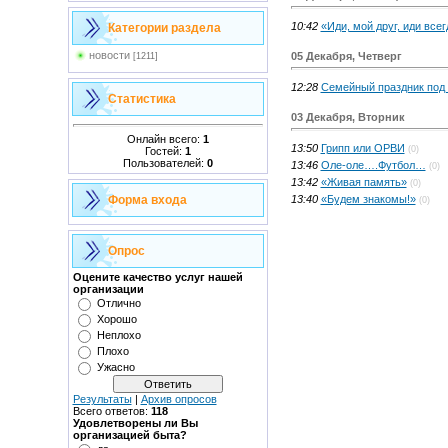
10:42
«Иди, мой друг, иди все
Категории раздела
новости
05 Декабря, Четверг
[1211]
12:28
Семейный праздник под
Статистика
03 Декабря, Вторник
Онлайн всего:
1
13:50
Грипп или ОРВИ
(0)
Гостей:
1
Пользователей:
0
13:46
Оле-оле….Футбол…
(0)
13:42
«Живая память»
(0)
13:40
«Будем знакомы!»
Форма входа
(0)
Опрос
Оцените качество услуг нашей
организации
Отлично
Хорошо
Неплохо
Плохо
Ужасно
Результаты
|
Архив опросов
Всего ответов:
118
Удовлетворены ли Вы
организацией быта?