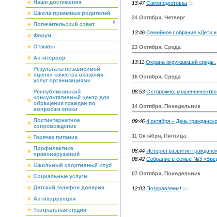
Наши достижения
13:47
Самоподготовка
(0)
Школа приемных родителей
24 Октября, Четверг
Попечительский совет
13:46
Семейное собрание «Дети и
Форум
Отзывы
23 Октября, Среда
Антитеррор
13:11
Охрана окружающей среды.
Результаты независимой
оценки качества оказания
16 Октября, Среда
услуг организациями
08:53
Осторожно, мошенничество
Республиканский
консультативный центр для
обращения граждан по
14 Октября, Понедельник
вопросам опеки
Постинтернатное
09:46
4 октября – День гражданск
сопровождение
11 Октября, Пятница
Горячее питание
Профилактика
08:44
История развития гражданс
правонарушений
08:42
Собрание в семье №3 «Вре
Школьный спортивный клуб
07 Октября, Понедельник
Социальные услуги
Детский телефон доверия
12:03
Поздравляем!
(0)
Антикоррупция
Театральная студия