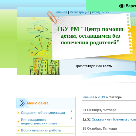
Верс
Главная
|
Регистрация
|
Вход
|
RSS
ГБУ РМ "Центр помощи
детям, оставшимся без
попечения родителей"
Приветствую Вас
Гость
Главная
»
2019
»
Октябрь
Меню сайта
31 Октября, Четверг
Сведения об организации
12:31
Скажем - нет бранным слов
Инновационно-
педагогический опыт
25 Октября, Пятница
Воспитательная работа