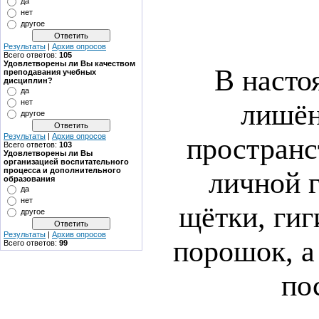
да
нет
другое
Результаты
|
Архив опросов
Всего ответов:
105
Удовлетворены ли Вы качеством
В насто
преподавания учебных
дисциплин?
да
нет
лишён
другое
Результаты
|
Архив опросов
пространс
Всего ответов:
103
Удовлетворены ли Вы
организацией воспитательного
процесса и дополнительного
личной г
образования
да
нет
щётки, гиг
другое
Результаты
|
Архив опросов
порошок, а
Всего ответов:
99
по