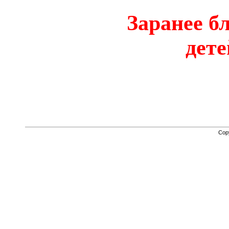
Заранее б
дете
Cop