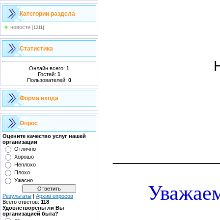
Категории раздела
новости
[1211]
Статистика
Онлайн всего:
1
Гостей:
1
Пользователей:
0
Форма входа
Опрос
Оцените качество услуг нашей
организации
Отлично
_____________
Хорошо
Неплохо
Плохо
Ужасно
Уважаем
Результаты
|
Архив опросов
Всего ответов:
118
Удовлетворены ли Вы
организацией быта?