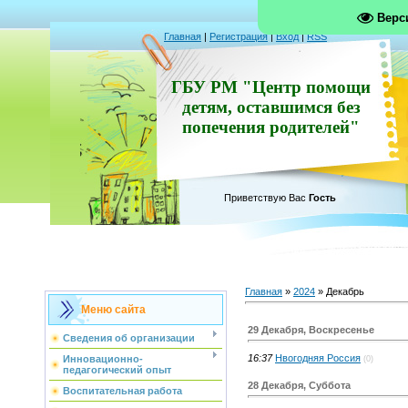
Верс
Главная
|
Регистрация
|
Вход
|
RSS
ГБУ РМ "Центр помощи
детям, оставшимся без
попечения родителей"
Приветствую Вас
Гость
Главная
»
2024
»
Декабрь
Меню сайта
29 Декабря, Воскресенье
Сведения об организации
16:37
Нвогодняя Россия
Инновационно-
(0)
педагогический опыт
28 Декабря, Суббота
Воспитательная работа