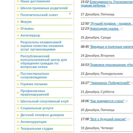
Наши достижения
15:02
Благодарность Уполномочен
правам ребенка.
(0)
Школа приемных родителей
27 Декабря, Пятница
Попечительский совет
Форум
12:50
"Лучший подарок - подарок,
12:23
Новогодняя сказка.
Отзывы
(0)
Антитеррор
25 Декабря, Среда
Результаты независимой
оценки качества оказания
08:45
"Вредные и полезные напитк
услуг организациями
24 Декабря, Вторник
Республиканский
консультативный центр для
обращения граждан по
16:53
Правовое просвещение «На 
вопросам опеки
23 Декабря, Понедельник
Постинтернатное
сопровождение
16:27
"Чемпионат Победителей!"
(
Горячее питание
Профилактика
21 Декабря, Суббота
правонарушений
18:06
"Как рождаются стихи"
Школьный спортивный клуб
(0)
Социальные услуги
20 Декабря, Пятница
Детский телефон доверия
17:08
"Всё о будущей пенсии"
(0)
Антикоррупция
19 Декабря, Четверг
Театральная студия