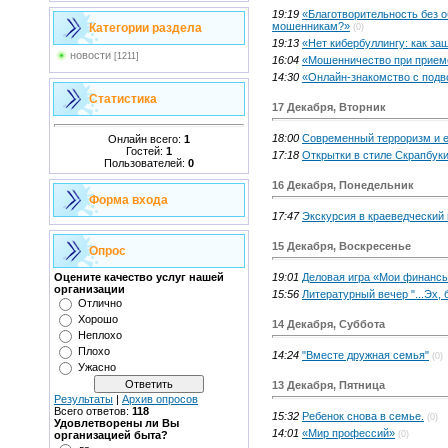
19:19
«Благотворительность без о
мошенникам?»
Категории раздела
(0)
19:13
«Нет кибербуллингу: как за
новости
[1211]
16:04
«Мошенничество при приеме
14:30
«Онлайн-знакомство с подв
Статистика
17 Декабря, Вторник
18:00
Современный терроризм и е
Онлайн всего:
1
Гостей:
1
17:18
Открытки в стиле Скрапбуки
Пользователей:
0
16 Декабря, Понедельник
Форма входа
17:47
Экскурсия в краеведческий 
15 Декабря, Воскресенье
Опрос
19:01
Деловая игра «Мои финансы
Оцените качество услуг нашей
организации
15:56
Литературный вечер "...Эх, 
Отлично
Хорошо
14 Декабря, Суббота
Неплохо
Плохо
14:24
"Вместе дружная семья"
(0)
Ужасно
13 Декабря, Пятница
Результаты
|
Архив опросов
Всего ответов:
118
15:32
Ребенок снова в семье.
(0)
Удовлетворены ли Вы
14:01
«Мир профессий»
(0)
организацией быта?