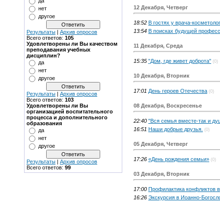
да
12 Декабря, Четверг
нет
другое
18:52
В гостях у врача-косметолог
13:54
В поисках будущей професс
Результаты
|
Архив опросов
Всего ответов:
105
Удовлетворены ли Вы качеством
11 Декабря, Среда
преподавания учебных
дисциплин?
15:35
"Дом, где живет доброта"
(0)
да
нет
10 Декабря, Вторник
другое
17:01
День героев Отечества
(0)
Результаты
|
Архив опросов
Всего ответов:
103
08 Декабря, Воскресенье
Удовлетворены ли Вы
организацией воспитательного
процесса и дополнительного
22:40
"Вся семья вместе-так и ду
образования
16:51
Наши добрые друзья.
(0)
да
нет
05 Декабря, Четверг
другое
17:26
«День рождения семьи»
(0)
Результаты
|
Архив опросов
Всего ответов:
99
03 Декабря, Вторник
17:00
Профилактика конфликтов в
16:26
Экскурсия в Иоанно-Богосл