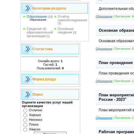
Категории раздела
Дополнительная об
Образование
Отчёты
Образование
| Просмотров: 4
[24]
Образование
самообследования
[1]
Сведения об
Основные
Основная образо
образовательной
сведения
[3]
организации
[1]
Основная образоват
Статистика
Образование
| Просмотров: 6
Онлайн всего:
1
План проведения о
Гостей:
1
Пользователей:
0
План проведения осе
Форма входа
Образование
| Просмотров: 1
Опрос
План мероприяти
России - 2023"
Оцените качество услуг нашей
организации
План мероприятий в
Отлично
Хорошо
Образование
| Просмотров: 1
Неплохо
Плохо
Ужасно
Рабочая программ