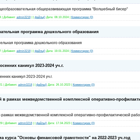
щеобразовательная общеразвивающая программа "Волшебный бисер"
4 | Добавил:
admin3218
| |
файлы(
)
Дата:
08.10.2024
|
Комментарии (0)
вательная программа дошкольного образования
ельная программа дошкольного образования
7 | Добавил:
admin3218
| |
файлы(
)
Дата:
19.01.2024
|
Комментарии (0)
сенних каникул 2023-2024 уч.г.
нних каникул 2023-2024 уч.г.
21 | Добавил:
admin3218
| |
файлы(
)
Дата:
26.10.2023
|
Комментарии (0)
й в рамках межведомственной комплексной оперативно-профилакти
 рамках межведомственной комплексной оперативно-профилактической работ
29 | Добавил:
admin3218
| |
файлы(
)
Дата:
17.04.2023
|
Комментарии (0)
а курса "Основы финансовой грамотности" на 2022-2023 уч.год