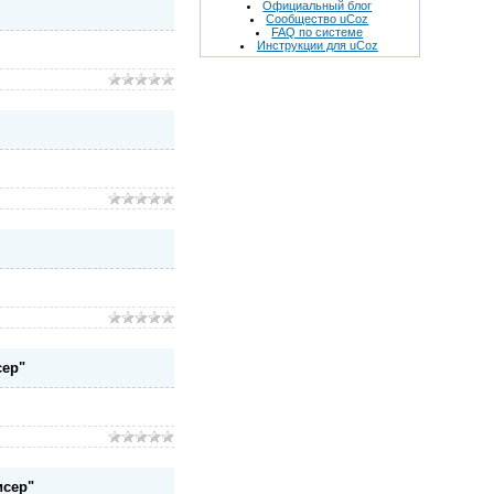
Официальный блог
Сообщество uCoz
FAQ по системе
Инструкции для uCoz
сер"
сер"