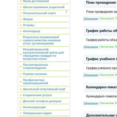
Наши достижения
План проведения 
Школа приемных родителей
План проведения зим
Попечительский совет
Образование
| Просмотров: 7
Форум
Отзывы
График работы об
Антитеррор
Результаты независимой
График работы объе
оценки качества оказания
услуг организациями
Образование
| Просмотров: 5
Республиканский
консультативный центр для
обращения граждан по
График учебного 
вопросам опеки
Постинтернатное
сопровождение
График учебного про
Горячее питание
Образование
| Просмотров: 6
Профилактика
правонарушений
Календарно-темат
Школьный спортивный клуб
Социальные услуги
Календарно-тематич
Детский телефон доверия
Образование
| Просмотров: 4
Антикоррупция
Театральная студия
Дополнительная 