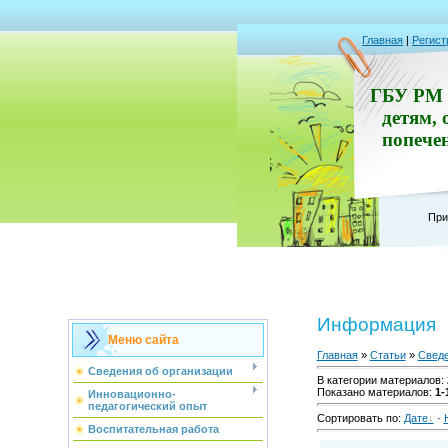
Главная
|
Регист
ГБУ РМ 
детям, 
попече
При
Информация
Меню сайта
Главная
»
Статьи
»
Сведе
Сведения об организации
В категории материалов
:
Показано материалов
:
1-
Инновационно-
педагогический опыт
Сортировать по
:
Дате
·
Воспитательная работа