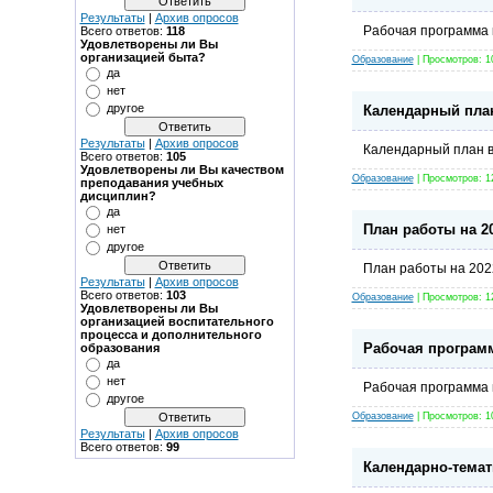
Результаты
|
Архив опросов
Рабочая программа 
Всего ответов:
118
Удовлетворены ли Вы
организацией быта?
Образование
| Просмотров: 1
да
нет
другое
Календарный план
Результаты
|
Архив опросов
Календарный план в
Всего ответов:
105
Удовлетворены ли Вы качеством
Образование
| Просмотров: 1
преподавания учебных
дисциплин?
да
План работы на 2
нет
другое
План работы на 202
Результаты
|
Архив опросов
Всего ответов:
103
Образование
| Просмотров: 1
Удовлетворены ли Вы
организацией воспитательного
процесса и дополнительного
Рабочая программ
образования
да
нет
Рабочая программа 
другое
Образование
| Просмотров: 1
Результаты
|
Архив опросов
Всего ответов:
99
Календарно-темат