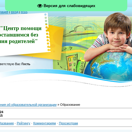
Версия для слабовидящих
рация
|
Вход
|
RSS
"Центр помощи
оставшимся без
ния родителей"
ветствую Вас
Гость
ния об образовательной организации
» Образование
24
15
Названию
·
Рейтингу
·
Комментариям
·
Просмотрам