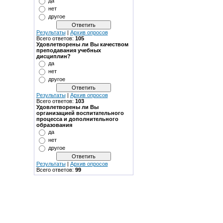
да
нет
другое
Результаты
|
Архив опросов
Всего ответов:
105
Удовлетворены ли Вы качеством
преподавания учебных
дисциплин?
да
нет
другое
Результаты
|
Архив опросов
Всего ответов:
103
Удовлетворены ли Вы
организацией воспитательного
процесса и дополнительного
образования
да
нет
другое
Результаты
|
Архив опросов
Всего ответов:
99