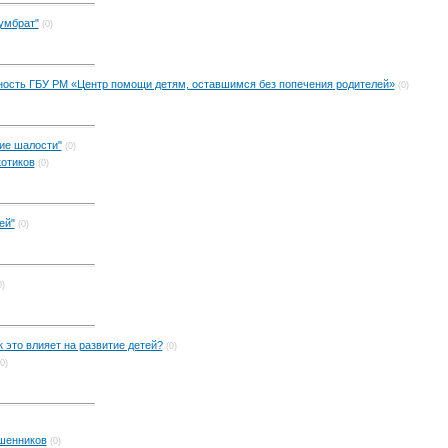
умбрат"
(0)
ность ГБУ РМ «Центр помощи детям, оставшимся без попечения родителей»
(0)
кие шалости"
(0)
котиков
(0)
ей"
(0)
0)
к это влияет на развитие детей?
(0)
(0)
ошенников
(0)