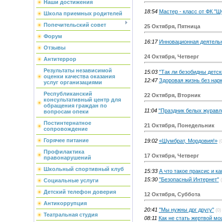
Наши достижения
18:54
Мастер - класс от ФК "Ш
Школа приемных родителей
Попечительский совет
25 Октября, Пятница
Форум
16:17
Инновационная деятель
Отзывы
24 Октября, Четверг
Антитеррор
Результаты независимой
15:03
"Так ли безобидны детс
оценки качества оказания
12:47
Здоровая жизнь без нар
услуг организациями
Республиканский
22 Октября, Вторник
консультативный центр для
обращения граждан по
11:04
"Праздник белых журавл
вопросам опеки
Постинтернатное
21 Октября, Понедельник
сопровождение
Горячее питание
19:02
«Шумбрат, Мордовия!»
(
Профилактика
17 Октября, Четверг
правонарушений
Школьный спортивный клуб
15:33
А что такое праксис и ка
15:30
"Безопасный Интернет"
Социальные услуги
Детский телефон доверия
12 Октября, Суббота
Антикоррупция
20:41
"Мы нужны дрг другу"
(0)
Театральная студия
08:11
Как не стать жертвой м