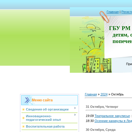
Главная
|
Регист
ГБУ РМ 
детям, 
попече
При
Главная
»
2024
»
Октябрь
Меню сайта
31 Октября, Четверг
Сведения об организации
19:09
Театральное закулисье
Инновационно-
(
педагогический опыт
18:30
Осенние каникулы в Лед
Воспитательная работа
30 Октября, Среда