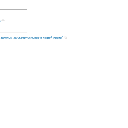
»
(0)
 законом за сквернословие в нашей жизни"
(0)