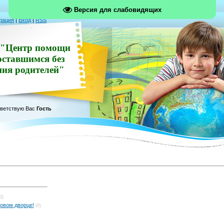
Версия для слабовидящих
рация
|
Вход
|
RSS
"Центр помощи
оставшимся без
ния родителей"
ветствую Вас
Гость
0)
овом дворце!
(0)