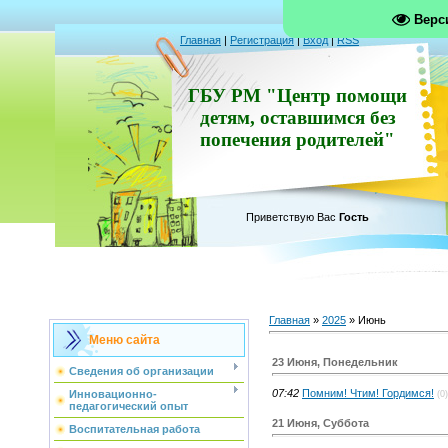
Верс
Главная
|
Регистрация
|
Вход
|
RSS
ГБУ РМ "Центр помощи
детям, оставшимся без
попечения родителей"
Приветствую Вас
Гость
Главная
»
2025
»
Июнь
Меню сайта
23 Июня, Понедельник
Сведения об организации
07:42
Помним! Чтим! Гордимся!
Инновационно-
(0)
педагогический опыт
21 Июня, Суббота
Воспитательная работа