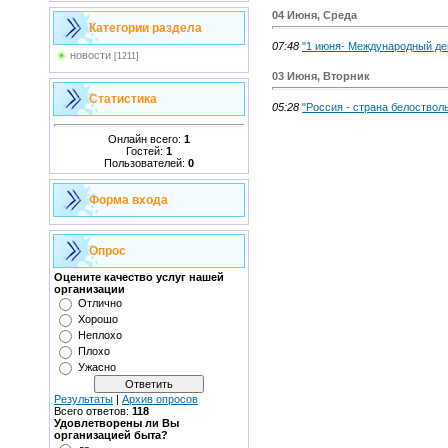
04 Июня, Среда
Категории раздела
07:48
"1 июня- Международный де
новости
[1211]
03 Июня, Вторник
Статистика
05:28
"Россия - страна белоствол
Онлайн всего:
1
Гостей:
1
Пользователей:
0
Форма входа
Опрос
Оцените качество услуг нашей
организации
Отлично
Хорошо
Неплохо
Плохо
Ужасно
Результаты
|
Архив опросов
Всего ответов:
118
Удовлетворены ли Вы
организацией быта?