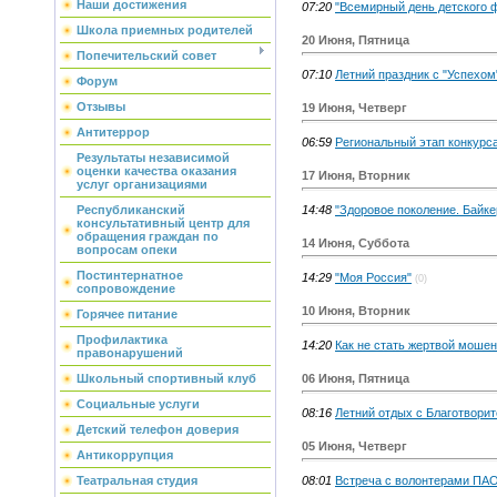
Наши достижения
07:20
"Всемирный день детского 
Школа приемных родителей
20 Июня, Пятница
Попечительский совет
07:10
Летний праздник с "Успехом
Форум
Отзывы
19 Июня, Четверг
Антитеррор
06:59
Региональный этап конкурс
Результаты независимой
оценки качества оказания
17 Июня, Вторник
услуг организациями
14:48
"Здоровое поколение. Байке
Республиканский
консультативный центр для
обращения граждан по
14 Июня, Суббота
вопросам опеки
Постинтернатное
14:29
"Моя Россия"
(0)
сопровождение
10 Июня, Вторник
Горячее питание
Профилактика
14:20
Как не стать жертвой мошен
правонарушений
06 Июня, Пятница
Школьный спортивный клуб
Социальные услуги
08:16
Летний отдых с Благотвори
Детский телефон доверия
05 Июня, Четверг
Антикоррупция
08:01
Встреча с волонтерами ПАО
Театральная студия