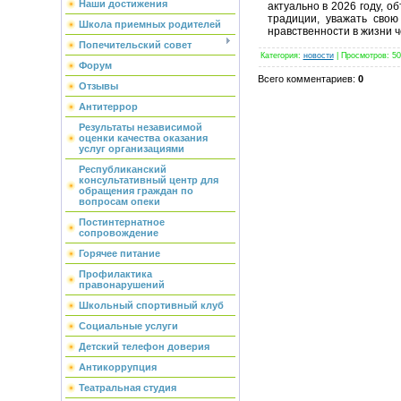
Наши достижения
актуально в 2026 году, 
традиции, уважать сво
Школа приемных родителей
нравственности в жизни ч
Попечительский совет
Категория
:
новости
|
Просмотров
: 50
Форум
Всего комментариев
:
0
Отзывы
Антитеррор
Результаты независимой
оценки качества оказания
услуг организациями
Республиканский
консультативный центр для
обращения граждан по
вопросам опеки
Постинтернатное
сопровождение
Горячее питание
Профилактика
правонарушений
Школьный спортивный клуб
Социальные услуги
Детский телефон доверия
Антикоррупция
Театральная студия