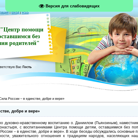
Версия для слабовидящих
рация
|
Вход
|
RSS
"Центр помощи
оставшимся без
ния родителей"
ветствую Вас
Гость
Сила России – в единстве, добре и вере»
стве, добре и вере»
по духовно-нравственному воспитанию о. Даниилом (Пьянзиным), наместни
монастыря, с воспитанниками Центра помощи детям, оставшимися без по
России – в единстве, добре и вере». В ходе беседы обсуждались основные 
ности, уважительного отношения к традициям народов, населяющих наш