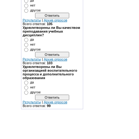
да
нет
другое
Результаты
|
Архив опросов
Всего ответов:
105
Удовлетворены ли Вы качеством
преподавания учебных
дисциплин?
да
нет
другое
Результаты
|
Архив опросов
Всего ответов:
103
Удовлетворены ли Вы
организацией воспитательного
процесса и дополнительного
образования
да
нет
другое
Результаты
|
Архив опросов
Всего ответов:
99