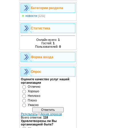
Категории раздела
новости
[1211]
Статистика
Онлайн всего:
1
Гостей:
1
Пользователей:
0
Форма входа
Опрос
Оцените качество услуг нашей
организации
Отлично
Хорошо
Неплохо
Плохо
Ужасно
Результаты
|
Архив опросов
Всего ответов:
118
Удовлетворены ли Вы
организацией быта?