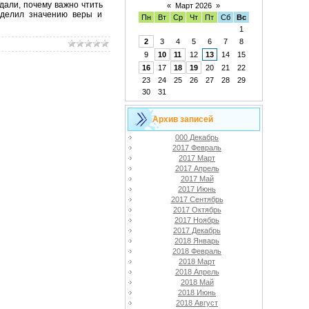
дали, почему важно чтить
«
Март 2026
»
уделил значению веры и
Пн
Вт
Ср
Чт
Пт
Сб
Вс
1
2
3
4
5
6
7
8
9
10
11
12
13
14
15
16
17
18
19
20
21
22
23
24
25
26
27
28
29
30
31
Архив записей
000 Декабрь
2017 Февраль
2017 Март
2017 Апрель
2017 Май
2017 Июнь
2017 Сентябрь
2017 Октябрь
2017 Ноябрь
2017 Декабрь
2018 Январь
2018 Февраль
2018 Март
2018 Апрель
2018 Май
2018 Июнь
2018 Август