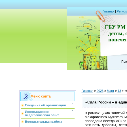
Главная
|
Регист
ГБУ РМ 
детям, 
попече
При
Главная
»
2026
»
Март
»
13
» «
Меню сайта
«Сила России – в един
Сведения об организации
Инновационно-
В рамках цикла занятий 
педагогический опыт
Макаровского мужского 
проведена беседа «Сила 
Воспитательная работа
важность доброты, чест