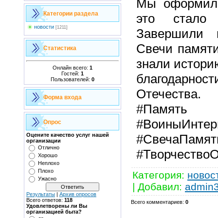
Мы оформили
Категории раздела
это стало 
новости
[1211]
Завершили 
Свечи памяти
Статистика
знали истори
Онлайн всего:
1
Гостей:
1
благодарно
Пользователей:
0
Отечества.
Форма входа
#Память
#ВоиныИнтер
Опрос
#СвечаПамят
Оцените качество услуг нашей
организации
Отлично
#Творчество
Хорошо
Неплохо
Плохо
Категория
:
новос
Ужасно
|
Добавил
:
admin
Результаты
|
Архив опросов
Всего ответов:
118
Всего комментариев
:
0
Удовлетворены ли Вы
организацией быта?