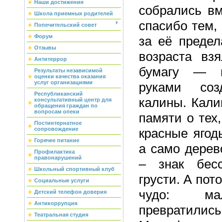
Наши достижения
собрались вм
Школа приемных родителей
спасибо тем,
Попечительский совет
Форум
за её предел
Отзывы
возраста вз
Антитеррор
бумагу — 
Результаты независимой
оценки качества оказания
услуг организациями
руками соз
Республиканский
калины. Кали
консультативный центр для
обращения граждан по
вопросам опеки
памяти о тех,
Постинтернатное
красные ягод
сопровождение
Горячее питание
а само дерев
Профилактика
правонарушений
– знак бес
Школьный спортивный клуб
грусти. А пот
Социальные услуги
чудо: ма
Детский телефон доверия
Антикоррупция
превратилис
Театральная студия