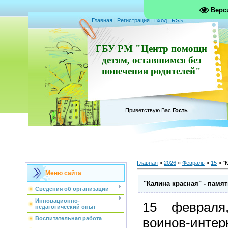
Верс
Главная
|
Регистрация
|
Вход
|
RSS
ГБУ РМ "Центр помощи
детям, оставшимся без
попечения родителей"
Приветствую Вас
Гость
Главная
»
2026
»
Февраль
»
15
» "К
Меню сайта
"Калина красная" - памят
Сведения об организации
Инновационно-
15 февраля
педагогический опыт
воинов-инте
Воспитательная работа