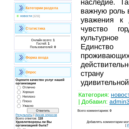
наследие. Та
Категории раздела
важную роль 
новости
[1211]
уважения к 
чувство го
Статистика
культурное
Онлайн всего:
1
Гостей:
1
Единство
Пользователей:
0
проживаю
Форма входа
действител
страну 
Опрос
удивительной
Оцените качество услуг нашей
организации
Отлично
Хорошо
Категория
:
новос
Неплохо
|
Добавил
:
admin
Плохо
Ужасно
Всего комментариев
:
0
Результаты
|
Архив опросов
Всего ответов:
118
Добавлять комментарии могу
Удовлетворены ли Вы
[
Р
организацией быта?