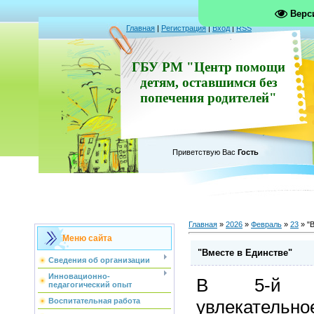
Верс
Главная
|
Регистрация
|
Вход
|
RSS
ГБУ РМ "Центр помощи
детям, оставшимся без
попечения родителей"
Приветствую Вас
Гость
Главная
»
2026
»
Февраль
»
23
» "
Меню сайта
"Вместе в Единстве"
Сведения об организации
Инновационно-
В 5-й с
педагогический опыт
увлекате
Воспитательная работа