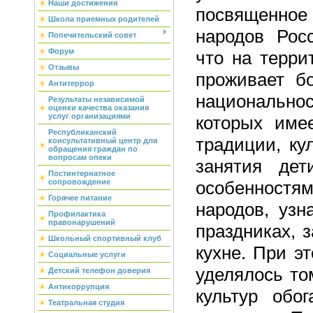
Наши достижения
посвященно
Школа приемных родителей
народов Росс
Попечительский совет
Форум
что на терри
Отзывы
проживает б
Антитеррор
национальн
Результаты независимой
оценки качества оказания
услуг организациями
которых име
Республиканский
традиции, ку
консультативный центр для
обращения граждан по
вопросам опеки
занятия дет
Постинтернатное
особенностя
сопровождение
Горячее питание
народов, узн
Профилактика
правонарушений
праздниках, 
Школьный спортивный клуб
кухне. При э
Социальные услуги
уделялось то
Детский телефон доверия
Антикоррупция
культур обо
Театральная студия