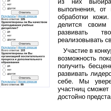
из них выбир
да
нет
выполнения, от
другое
обработки кожи
Результаты
|
Архив опросов
Всего ответов:
105
Удовлетворены ли Вы качеством
делится своим 
преподавания учебных
дисциплин?
развивать тв
да
нет
реализовывать св
другое
Результаты
|
Архив опросов
Участие в конку
Всего ответов:
103
Удовлетворены ли Вы
возможность пок
организацией воспитательного
процесса и дополнительного
образования
получить бесцен
да
нет
развивать лидерс
другое
себе. Мы увер
Результаты
|
Архив опросов
Всего ответов:
99
участниц сможет
достойно предста