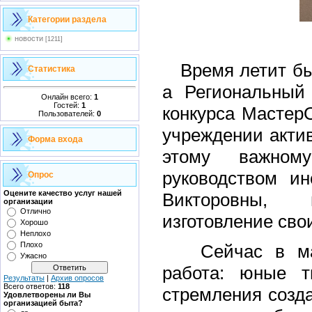
Категории раздела
новости
[1211]
Время летит быс
Статистика
а Региональный 
Онлайн всего:
1
Гостей:
1
конкурса Мастер
Пользователей:
0
учреждении актив
Форма входа
этому важном
руководством ин
Опрос
Оцените качество услуг нашей
Викторовны,
организации
Отлично
изготовление свои
Хорошо
Неплохо
Плохо
Сейчас в маст
Ужасно
работа: юные т
Результаты
|
Архив опросов
Всего ответов:
118
стремления созда
Удовлетворены ли Вы
организацией быта?