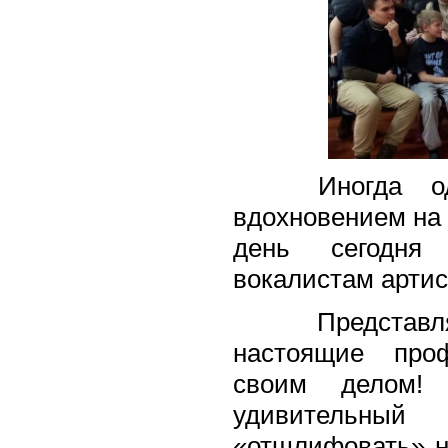
Иногда один
вдохновением на
день сегодн
вокалистам артис
Представляет
настоящие проф
своим делом!
удивительный
«отшлифовать» н