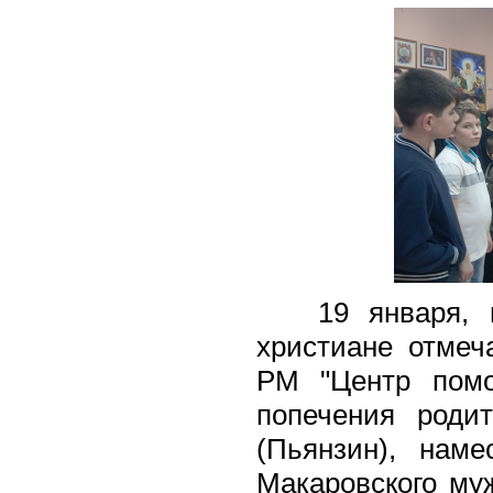
19 января, в 
христиане отмеч
РМ "Центр помо
попечения роди
(Пьянзин), наме
Макаровского му