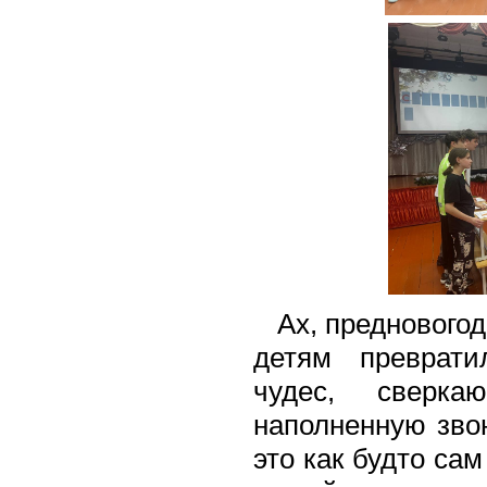
Ах, предновогод
детям преврат
чудес, сверк
наполненную зво
это как будто са