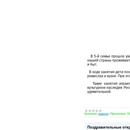
В 5-й семье прошло увле
нашей страны проживает 
и быт.
В ходе занятия дети поз
ремеслах и кухне. При э
Такие занятия играют 
культурное наследие Рос
удивительной.
Категория:
новости
|
Просмотров:
53
Поздравительные отк