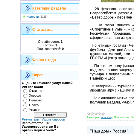
Категории раздела
28 февраля воспитанни
Всероссийском детском
новости
«Ветер добрых перемен»
[1211]
На газон манежа «Цен
«Спортивные львы», «Кр
Статистика
Республики Мордовия,
сформированная из дете
Онлайн всего:
1
Гостей:
1
Почётными гостями «Чемп
Пользователей:
0
футбола - Дмитрий Алени
групповых матчей, ими 
ГБУ РМ «Центр помощи д
Форма входа
По итогам полуфинальн
выдался по-настоящему 
турнира. Специальным п
Опрос
Надейкин Егор.
Оцените качество услуг нашей
В завершении турнира со
организации
любимую игру с нашими 
Отлично
Хорошо
По окончании матча про
Неплохо
получили медали, кубки,
Плохо
Ужасно
Категория:
новости
|
Просмотров:
36
Результаты
|
Архив опросов
Всего ответов:
118
Удовлетворены ли Вы
организацией быта?
"Наш дом - Россия"