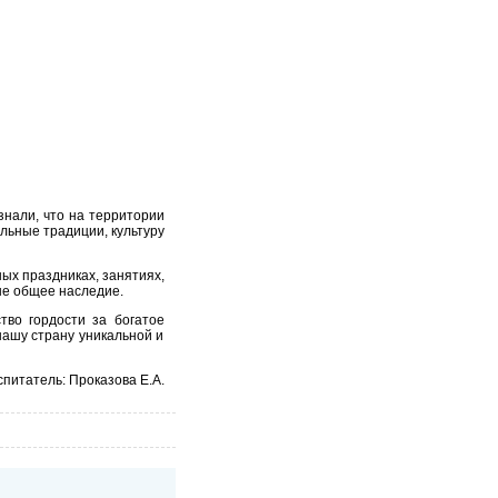
знали, что на территории
льные традиции, культуру
ых праздниках, занятиях,
ше общее наследие.
во гордости за богатое
нашу страну уникальной и
питатель: Проказова Е.А.