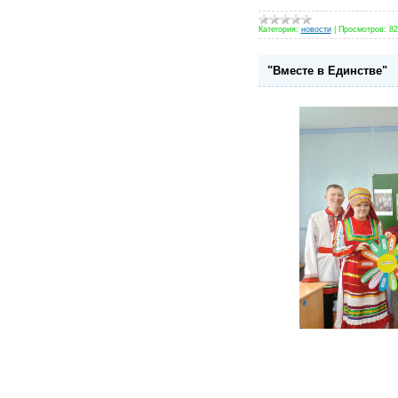
Категория:
новости
|
Просмотров:
82
"Вместе в Единстве"