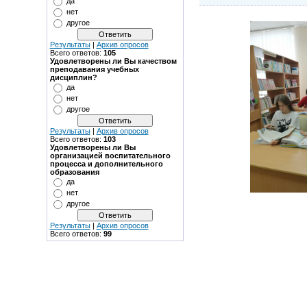
да
нет
другое
Результаты
|
Архив опросов
Всего ответов:
105
Удовлетворены ли Вы качеством
преподавания учебных
дисциплин?
да
нет
другое
Результаты
|
Архив опросов
Всего ответов:
103
Удовлетворены ли Вы
организацией воспитательного
процесса и дополнительного
образования
да
нет
другое
Результаты
|
Архив опросов
Всего ответов:
99