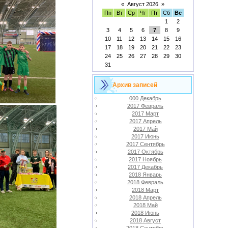
«
Август 2026
»
Пн
Вт
Ср
Чт
Пт
Сб
Вс
1
2
3
4
5
6
7
8
9
10
11
12
13
14
15
16
17
18
19
20
21
22
23
24
25
26
27
28
29
30
31
Архив записей
000 Декабрь
2017 Февраль
2017 Март
2017 Апрель
2017 Май
2017 Июнь
2017 Сентябрь
2017 Октябрь
2017 Ноябрь
2017 Декабрь
2018 Январь
2018 Февраль
2018 Март
2018 Апрель
2018 Май
2018 Июнь
2018 Август