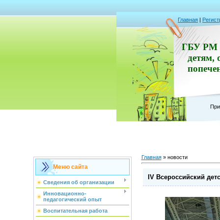
Главная
|
Регист
ГБУ РМ 
детям, 
попече
При
Главная
»
новости
Меню сайта
IV Всероссийский де
Сведения об организации
Инновационно-
педагогический опыт
Воспитательная работа