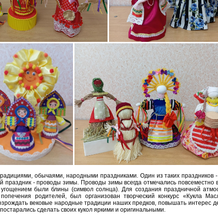
радициями, обычаями, народными праздниками. Один из таких праздников -
ий праздник - проводы зимы. Проводы зимы всегда отмечались повсеместно
 угощением были блины (символ солнца). Для создания праздничной ат
 попечения родителей, был организован творческий конкурс «Кукла Мас
возрождать вековые народные традиции наших предков, повышать интерес де
 постарались сделать своих кукол яркими и оригинальными.