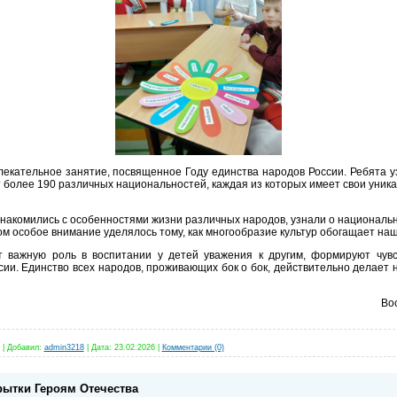
кательное занятие, посвященное Году единства народов России. Ребята у
более 190 различных национальностей, каждая из которых имеет свои уника
накомились с особенностями жизни различных народов, узнали о национальн
том особое внимание уделялось тому, как многообразие культур обогащает на
важную роль в воспитании у детей уважения к другим, формируют чувст
сии. Единство всех народов, проживающих бок о бок, действительно делает 
Вос
|
Добавил:
admin3218
|
Дата:
23.02.2026
|
Комментарии (0)
рытки Героям Отечества