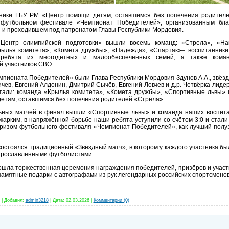
ки ГБУ РМ «Центр помощи детям, оставшимся без попечения родителей
 футбольном фестивале «Чемпионат Победителей», организованным бл
 и проходившем под патронатом Главы Республики Мордовия.
тр олимпийской подготовки» вышли восемь команд: «Стрела», «На
ылья комитета», «Комета дружбы», «Надежда», «Спартак»– воспитанник
 ребята из многодетных и малообеспеченных семей, а также кома
й участников СВО.
ионата Победителей» были Глава Республики Мордовия Здунов А.А., звёзд
чев, Евгений Алдонин, Дмитрий Сычёв, Евгений Ловчев и д.р. Четвёрка лиде
стали: команда «Крылья комитета», «Комета дружбы», «Спортивные львы» 
етям, оставшимся без попечения родителей «Стрела».
ых матчей в финал вышли «Спортивные львы» и команда наших воспита
жарким, в напряжённой борьбе наши ребята уступили со счётом 3:0 и стал
ризом футбольного фестиваля «Чемпионат Победителей», как лучший полу
стоялся традиционный «Звёздный матч», в котором у каждого участника бы
прославленными футболистами.
шла торжественная церемония награждения победителей, призёров и участ
 памятные подарки с автографами из рук легендарных российских спортсменов
|
Добавил:
admin3218
|
Дата:
02.03.2026
|
Комментарии (0)