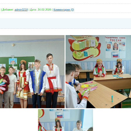
|
Добавил:
admin3218
|
Дата:
24.02.2026
|
Комментарии (0)