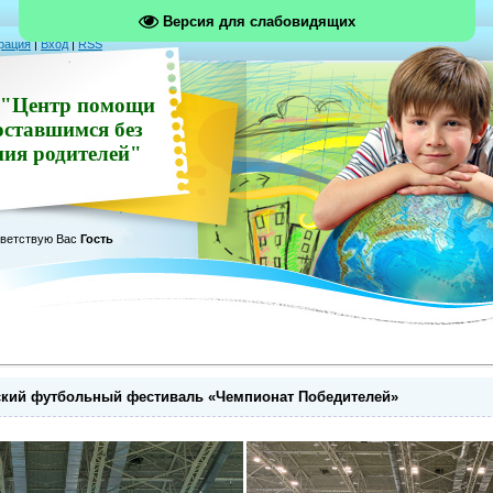
Версия для слабовидящих
рация
|
Вход
|
RSS
"Центр помощи
оставшимся без
ния родителей"
ветствую Вас
Гость
тский футбольный фестиваль «Чемпионат Победителей»