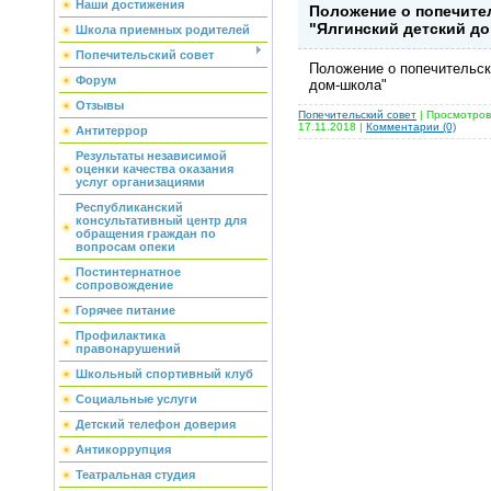
Наши достижения
Положение о попечите
"Ялгинский детский д
Школа приемных родителей
Попечительский совет
Положение о попечительск
Форум
дом-школа"
Отзывы
Попечительский совет
| Просмотров
17.11.2018
|
Комментарии (0)
Антитеррор
Результаты независимой
оценки качества оказания
услуг организациями
Республиканский
консультативный центр для
обращения граждан по
вопросам опеки
Постинтернатное
сопровождение
Горячее питание
Профилактика
правонарушений
Школьный спортивный клуб
Социальные услуги
Детский телефон доверия
Антикоррупция
Театральная студия