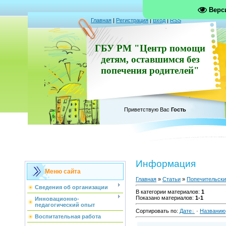
Верс
Главная
|
Регистрация
|
Вход
|
RSS
ГБУ РМ "Центр помощи
детям, оставшимся без
попечения родителей"
Приветствую Вас
Гость
Информация
Меню сайта
Главная
»
Статьи
»
Попечительски
Сведения об организации
В категории материалов
:
1
Показано материалов
:
1-1
Инновационно-
педагогический опыт
Сортировать по
:
Дате
·
Названию
Воспитательная работа