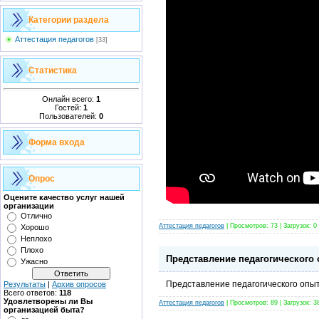
Категории раздела
Аттестация педагогов
[33]
Статистика
Онлайн всего:
1
Гостей:
1
Пользователей:
0
Форма входа
Опрос
Оцените качество услуг нашей
организации
Отлично
Аттестация педагогов
| Просмотров: 73 | Загрузок: 0
Хорошо
Неплохо
Плохо
Представление педагогического 
Ужасно
Представление педагогического опы
Результаты
|
Архив опросов
Всего ответов:
118
Удовлетворены ли Вы
Аттестация педагогов
| Просмотров: 89 | Загрузок: 3
организацией быта?