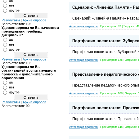
да
нет
Сценарий: «Линейка Памяти» Раз
другое
Сценарий: «Линейка Памяти» Разрабо
Результаты
|
Архив опросов
Всего ответов:
105
Аттестация педагогов
| Просмотров: 82 | Загрузок: 4
Удовлетворены ли Вы качеством
преподавания учебных
дисциплин?
да
Портфолио воспитателя Зубарев
нет
другое
Портфолио воспитателя Зубаревой Н
Результаты
|
Архив опросов
Аттестация педагогов
| Просмотров: 126 | Загрузок: 
Всего ответов:
103
Удовлетворены ли Вы
организацией воспитательного
Представление педагогического 
процесса и дополнительного
образования
да
Представление педагогического опыт
нет
другое
Аттестация педагогов
| Просмотров: 108 | Загрузок: 
Результаты
|
Архив опросов
Всего ответов:
99
Портфолио воспитателя Проказо
Портфолио воспитателя Проказовой 
Аттестация педагогов
| Просмотров: 148 | Загрузок: 