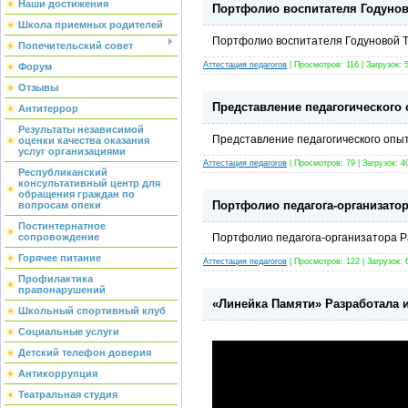
Наши достижения
Портфолио воспитателя Годунов
Школа приемных родителей
Портфолио воспитателя Годуновой Т
Попечительский совет
Аттестация педагогов
| Просмотров: 116 | Загрузок: 
Форум
Отзывы
Представление педагогического 
Антитеррор
Результаты независимой
Представление педагогического опыт
оценки качества оказания
услуг организациями
Аттестация педагогов
| Просмотров: 79 | Загрузок: 4
Республиканский
консультативный центр для
обращения граждан по
Портфолио педагога-организатор
вопросам опеки
Постинтернатное
сопровождение
Портфолио педагога-организатора Р
Горячее питание
Аттестация педагогов
| Просмотров: 122 | Загрузок: 
Профилактика
правонарушений
«Линейка Памяти» Разработала и
Школьный спортивный клуб
Социальные услуги
Детский телефон доверия
Антикоррупция
Театральная студия