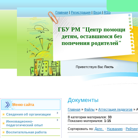
Главная
|
Регистрация
|
Вход
|
RSS
ГБУ РМ "Центр помощи
детям, оставшимся без
попечения родителей"
Приветствую Вас
Гость
Документы
Меню сайта
Главная
»
Файлы
»
Аттестация педагогов
» А
Сведения об организации
В категории материалов
:
33
Показано материалов
:
1-15
Инновационно-
педагогический опыт
Сортировать по
:
Дате
·
Названию
·
Рейтин
Воспитательная работа