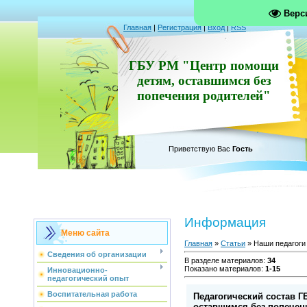
Верс
Главная
|
Регистрация
|
Вход
|
RSS
ГБУ РМ "Центр помощи
детям, оставшимся без
попечения родителей"
Приветствую Вас
Гость
Информация
Меню сайта
Главная
»
Статьи
» Наши педагоги
Сведения об организации
В разделе материалов
:
34
Показано материалов
:
1-15
Инновационно-
педагогический опыт
Воспитательная работа
Педагогический состав 
оставшимся без попечен