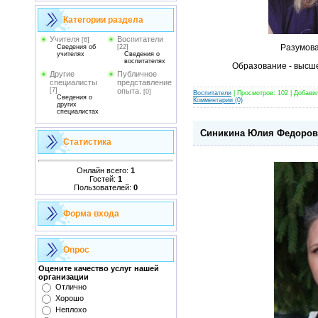
Категории раздела
Учителя
Воспитатели
[6]
Разумова
Сведения об
[22]
учителях
Сведения о
воспитателях
Образование - высше
Другие
Публичное
специалисты
представление
[7]
опыта.
[0]
Воспитатели
| Просмотров: 102 | Добави
Сведения о
Комментарии (0)
других
специалистах
Синикина Юлия Федоровн
Статистика
Онлайн всего:
1
Гостей:
1
Пользователей:
0
Форма входа
Опрос
Оцените качество услуг нашей
организации
Отлично
Хорошо
Неплохо