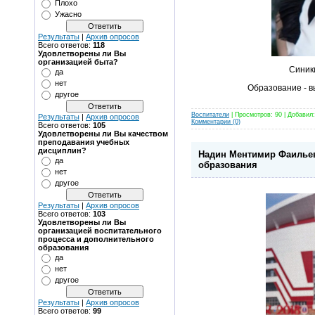
Плохо
Ужасно
Результаты
|
Архив опросов
Всего ответов:
118
Удовлетворены ли Вы
организацией быта?
Синик
да
нет
Образование - 
другое
Воспитатели
| Просмотров: 90 | Добавил
Результаты
|
Архив опросов
Комментарии (0)
Всего ответов:
105
Удовлетворены ли Вы качеством
преподавания учебных
дисциплин?
Надин Ментимир Фаильев
да
образования
нет
другое
Результаты
|
Архив опросов
Всего ответов:
103
Удовлетворены ли Вы
организацией воспитательного
процесса и дополнительного
образования
да
нет
другое
Результаты
|
Архив опросов
Всего ответов:
99