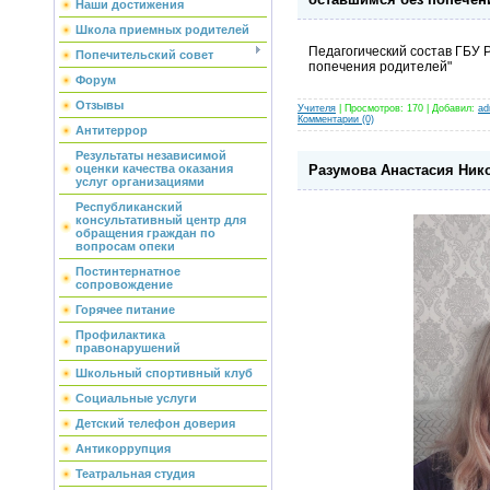
Наши достижения
Школа приемных родителей
Педагогический состав ГБУ 
Попечительский совет
попечения родителей"
Форум
Отзывы
Учителя
| Просмотров: 170 | Добавил:
ad
Комментарии (0)
Антитеррор
Результаты независимой
Разумова Анастасия Нико
оценки качества оказания
услуг организациями
Республиканский
консультативный центр для
обращения граждан по
вопросам опеки
Постинтернатное
сопровождение
Горячее питание
Профилактика
правонарушений
Школьный спортивный клуб
Социальные услуги
Детский телефон доверия
Антикоррупция
Театральная студия