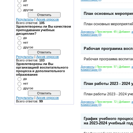
да
нет
другое
План основных мероприя
Результаты
|
Архив опросов
Всего ответов:
105
План основных мероприятий 
Удовлетворены ли Вы качеством
преподавания учебных
Документы
| Просмотров: 65 | Добавил:
a
дисциплин?
Комментарии (0)
да
нет
другое
Рабочая программа воспи
Результаты
|
Архив опросов
Рабочая программа воспитан
Всего ответов:
103
Удовлетворены ли Вы
Документы
| Просмотров: 57 | Добавил:
a
организацией воспитательного
Комментарии (0)
процесса и дополнительного
образования
да
План работы 2023 - 2024 
нет
другое
План работы 2023 - 2024 уч
Результаты
|
Архив опросов
Всего ответов:
99
Документы
| Просмотров: 72 | Добавил:
a
Комментарии (0)
График учебного процес
на 2023-2024 учебный год