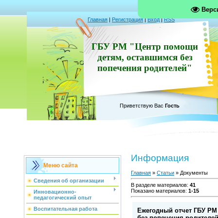
Верс
Главная
|
Регистрация
|
Вход
|
RSS
ГБУ РМ "Центр помощи
детям, оставшимся без
попечения родителей"
Приветствую Вас
Гость
Информация
Меню сайта
Главная
»
Статьи
» Документы
Сведения об организации
В разделе материалов
:
41
Показано материалов
:
1-15
Инновационно-
педагогический опыт
Воспитательная работа
Ежегодный отчет ГБУ РМ
без попечения родителей