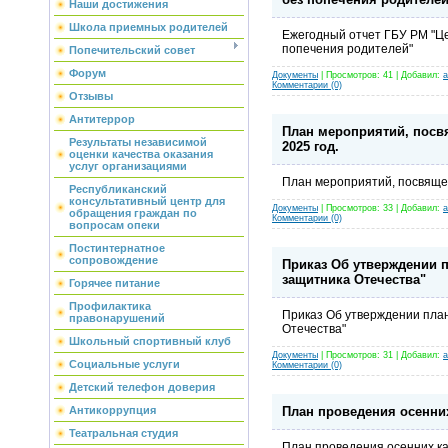
Наши достижения
Школа приемных родителей
Ежегодный отчет ГБУ РМ "Ц
попечения родителей"
Попечительский совет
Форум
Документы
| Просмотров: 41 | Добавил:
a
Комментарии (0)
Отзывы
Антитеррор
План мероприятий, посв
Результаты независимой
2025 год.
оценки качества оказания
услуг организациями
План мероприятий, посвящен
Республиканский
консультативный центр для
Документы
| Просмотров: 33 | Добавил:
a
обращения граждан по
Комментарии (0)
вопросам опеки
Постинтернатное
сопровождение
Приказ Об утверждении п
защитника Отечества"
Горячее питание
Профилактика
Приказ Об утверждении план
правонарушений
Отечества"
Школьный спортивный клуб
Документы
| Просмотров: 31 | Добавил:
a
Социальные услуги
Комментарии (0)
Детский телефон доверия
План проведения осенних
Антикоррупция
Театральная студия
План проведения осенних ка