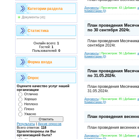
Документы
| Просмотров: 43 | Добавил:
a
Категории раздела
Комментарии (0)
Документы
[41]
План проведения Месячни
по 30 сентября 2024г.
Статистика
План проведения Месячника 
Онлайн всего:
1
сентября 2024г.
Гостей:
1
Пользователей:
0
Документы
| Просмотров: 56 | Добавил:
a
Комментарии (0)
Форма входа
План проведения Месячник
по 31.05.2024г.
Опрос
Оцените качество услуг нашей
План проведения Месячника 
организации
31.05.2024г.
Отлично
Хорошо
Документы
| Просмотров: 85 | Добавил:
a
Комментарии (0)
Неплохо
Плохо
Ужасно
План проведения весенн
Результаты
|
Архив опросов
План проведения весенних 
Всего ответов:
118
Удовлетворены ли Вы
организацией быта?
Документы
| Просмотров: 58 | Добавил:
a
Комментарии (0)