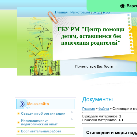
Верс
Главная
|
Регистрация
|
Вход
|
RSS
ГБУ РМ "Центр помощи
детям, оставшимся без
попечения родителей"
Приветствую Вас
Гость
Документы
Меню сайта
Главная
»
Файлы
» Стипендии и м
Сведения об организации
В разделе материалов
:
1
Показано материалов
:
1-1
Инновационно-
педагогический опыт
Воспитательная работа
Стипендии и меры по