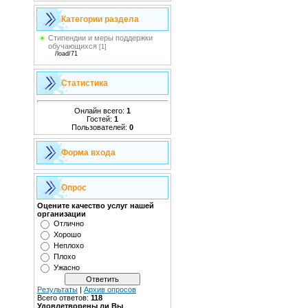
Категории раздела
Стипендии и меры поддержки
обучающихся
[1]
/load/71
Статистика
Онлайн всего:
1
Гостей:
1
Пользователей:
0
Форма входа
Опрос
Оцените качество услуг нашей
организации
Отлично
Хорошо
Неплохо
Плохо
Ужасно
Результаты
|
Архив опросов
Всего ответов:
118
Удовлетворены ли Вы