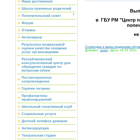
Наши достижения
Школа приемных родителей
Вып
Попечительский совет
в ГБУ РМ "Центр 
Форум
попеч
Отзывы
не
Антитеррор
Результаты независимой
Стипендии и меры поддержки обуч
оценки качества оказания
Добавил:
uzver
| Дата:
02.01.2021
услуг организациями
Республиканский
консультативный центр для
обращения граждан по
вопросам опеки
Постинтернатное
сопровождение
Горячее питание
Профилактика
правонарушений
Школьный спортивный клуб
Социальные услуги
Детский телефон доверия
Антикоррупция
Театральная студия