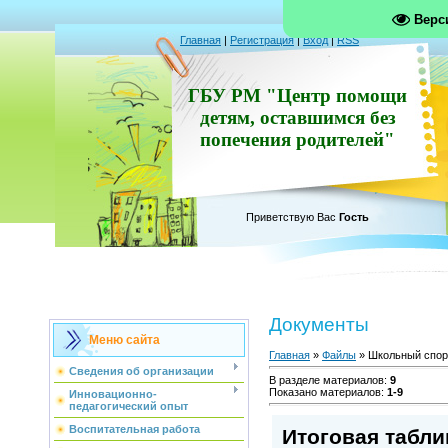
Верс
Главная
|
Регистрация
|
Вход
|
RSS
ГБУ РМ "Центр помощи
детям, оставшимся без
попечения родителей"
Приветствую Вас
Гость
Документы
Меню сайта
Главная
»
Файлы
» Школьный спор
Сведения об организации
В разделе материалов
:
9
Показано материалов
:
1-9
Инновационно-
педагогический опыт
Воспитательная работа
Итоговая табл