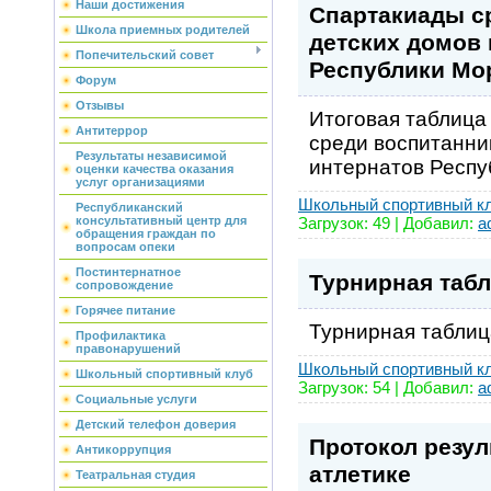
Наши достижения
Спартакиады с
Школа приемных родителей
детских домов 
Попечительский совет
Республики Мо
Форум
Отзывы
Итоговая таблица
Антитеррор
среди воспитанник
Результаты независимой
интернатов Респу
оценки качества оказания
услуг организациями
Школьный спортивный к
Республиканский
Загрузок: 49 | Добавил:
a
консультативный центр для
обращения граждан по
вопросам опеки
Постинтернатное
Турнирная табл
сопровождение
Горячее питание
Турнирная таблиц
Профилактика
правонарушений
Школьный спортивный к
Школьный спортивный клуб
Загрузок: 54 | Добавил:
a
Социальные услуги
Детский телефон доверия
Протокол резул
Антикоррупция
атлетике
Театральная студия