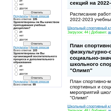
да
секций на 2022
нет
другое
Расписание работ
Результаты
|
Архив опросов
2022-2023 учебны
Всего ответов:
105
Удовлетворены ли Вы качеством
преподавания учебных
Школьный спортивный к
дисциплин?
Загрузок: 44 | Добавил:
a
да
нет
другое
План спортивн
Результаты
|
Архив опросов
физкультурно-
Всего ответов:
103
Удовлетворены ли Вы
организацией воспитательного
социально-зна
процесса и дополнительного
образования
школьного спо
да
"Олимп"
нет
другое
План спортивно-м
Результаты
|
Архив опросов
Всего ответов:
99
спортивных и соц
мероприятий школ
"Олимп"
Школьный спортивный к
Загрузок: 48 | Добавил:
a