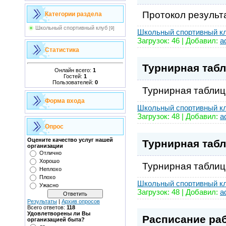
Протокол результа
Категории раздела
Школьный спортивный клуб
[9]
Школьный спортивный к
Загрузок: 46 | Добавил:
a
Статистика
Турнирная таб
Онлайн всего:
1
Гостей:
1
Пользователей:
0
Турнирная таблиц
Форма входа
Школьный спортивный к
Загрузок: 48 | Добавил:
a
Опрос
Оцените качество услуг нашей
Турнирная таб
организации
Отлично
Хорошо
Турнирная таблиц
Неплохо
Плохо
Школьный спортивный к
Ужасно
Загрузок: 48 | Добавил:
a
Результаты
|
Архив опросов
Всего ответов:
118
Удовлетворены ли Вы
Расписание ра
организацией быта?