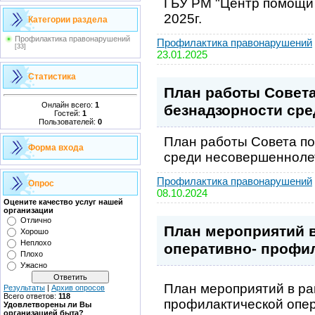
ГБУ РМ "Центр помощи 
2025г.
Категории раздела
Профилактика правонарушений
Профилактика правонарушений
[33]
23.01.2025
Статистика
План работы Совет
Онлайн всего:
1
безнадзорности ср
Гостей:
1
Пользователей:
0
План работы Совета п
Форма входа
среди несовершенноле
Профилактика правонарушений
Опрос
08.10.2024
Оцените качество услуг нашей
организации
Отлично
План мероприятий 
Хорошо
Неплохо
оперативно- профил
Плохо
Ужасно
План мероприятий в ра
Результаты
|
Архив опросов
Всего ответов:
118
профилактической опер
Удовлетворены ли Вы
организацией быта?