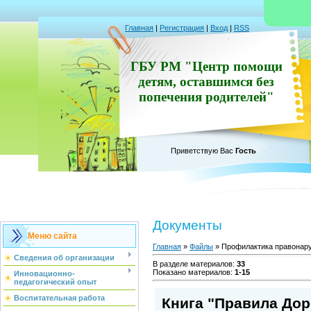
Главная
|
Регистрация
|
Вход
|
RSS
ГБУ РМ "Центр помощи
детям, оставшимся без
попечения родителей"
Приветствую Вас
Гость
Документы
Меню сайта
Главная
»
Файлы
» Профилактика правонар
Сведения об организации
В разделе материалов
:
33
Показано материалов
:
1-15
Инновационно-
педагогический опыт
Воспитательная работа
Книга "Правила До