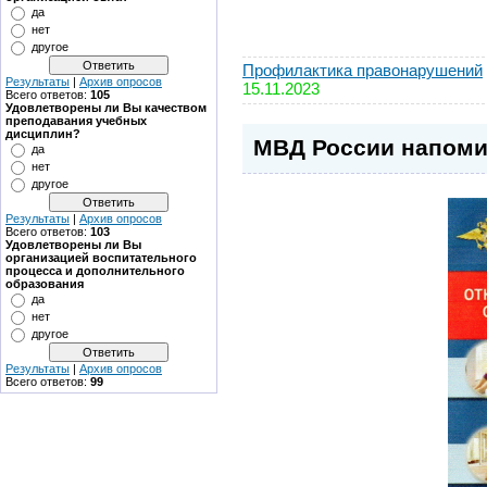
да
нет
другое
Профилактика правонарушений
Результаты
|
Архив опросов
15.11.2023
Всего ответов:
105
Удовлетворены ли Вы качеством
преподавания учебных
дисциплин?
МВД России напоми
да
нет
другое
Результаты
|
Архив опросов
Всего ответов:
103
Удовлетворены ли Вы
организацией воспитательного
процесса и дополнительного
образования
да
нет
другое
Результаты
|
Архив опросов
Всего ответов:
99