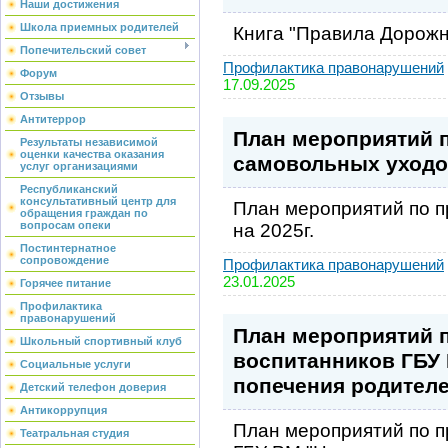
Наши достижения
Школа приемных родителей
Книга "Правила Дорожн
Попечительский совет
Профилактика правонарушений
Форум
17.09.2025
Отзывы
Антитеррор
План мероприятий 
Результаты независимой
оценки качества оказания
самовольных уходов
услуг организациями
Республиканский
консультативный центр для
План мероприятий по 
обращения граждан по
вопросам опеки
на 2025г.
Постинтернатное
сопровождение
Профилактика правонарушений
23.01.2025
Горячее питание
Профилактика
правонарушений
План мероприятий 
Школьный спортивный клуб
воспитанников ГБУ
Социальные услуги
попечения родителе
Детский телефон доверия
Антикоррупция
План мероприятий по 
Театральная студия