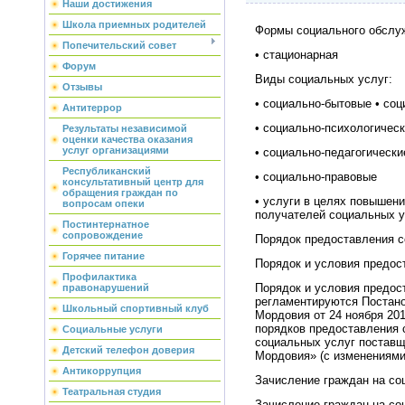
Наши достижения
Школа приемных родителей
Формы социального обслу
Попечительский совет
• стационарная
Форум
Виды социальных услуг:
Отзывы
• социально-бытовые • со
Антитеррор
• социально-психологичес
Результаты независимой
оценки качества оказания
услуг организациями
• социально-педагогически
Республиканский
• социально-правовые
консультативный центр для
обращения граждан по
• услуги в целях повышен
вопросам опеки
получателей социальных у
Постинтернатное
сопровождение
Порядок предоставления 
Горячее питание
Порядок и условия предос
Профилактика
Порядок и условия предос
правонарушений
регламентируются Постан
Школьный спортивный клуб
Мордовия от 24 ноября 20
порядков предоставления 
Социальные услуги
социальных услуг поставщ
Детский телефон доверия
Мордовия» (с изменениями 
Антикоррупция
Зачисление граждан на со
Театральная студия
Зачисление граждан на со