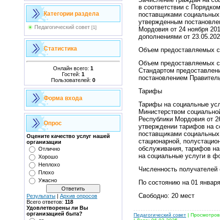
в соответствии с Порядко
Категории раздела
поставщиками социальных 
утвержденным постановле
Педагогический совет
[1]
Мордовия от 24 ноября 201
дополнениями от 23.05.202
Статистика
Объем предоставляемых с
Объем предоставляемых с
Онлайн всего:
1
Стандартом предоставлени
Гостей:
1
постановлением Правитель
Пользователей:
0
Тарифы
Форма входа
Тарифы на социальные ус
Министерством социальной
Республики Мордовия от 2
Опрос
утверждении тарифов на с
поставщиками социальных 
Оцените качество услуг нашей
стационарной, полустацио
организации
обслуживания, тарифов на
Отлично
на социальные услуги в ф
Хорошо
Неплохо
Численность получателей 
Плохо
Ужасно
По состоянию на 01 января
Свободно: 20 мест
Результаты
|
Архив опросов
Всего ответов:
118
Удовлетворены ли Вы
организацией быта?
Педагогический совет
| Просмотров: