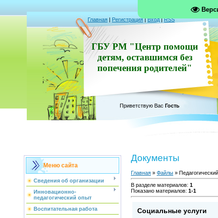
Верс
Главная
|
Регистрация
|
Вход
|
RSS
ГБУ РМ "Центр помощи
детям, оставшимся без
попечения родителей"
Приветствую Вас
Гость
Документы
Меню сайта
Главная
»
Файлы
» Педагогический
Сведения об организации
В разделе материалов
:
1
Показано материалов
:
1-1
Инновационно-
педагогический опыт
Воспитательная работа
Социальные услуги