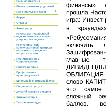
Наши достижения
финансы» 
Школа приемных родителей
прошла Насто
Попечительский совет
Форум
игра: Инвест
Отзывы
в «раундах
Антитеррор
Результаты независимой
«Ребусомани
оценки качества оказания
услуг организациями
включить 
Республиканский
консультативный центр для
Зашифрова
обращения граждан по
вопросам опеки
главные т
Постинтернатное
сопровождение
ДИВИДЕН
Горячее питание
ОБЛИГАЦИЯ
Профилактика
правонарушений
слово КАПИТ
Школьный спортивный клуб
Социальные услуги
что самое 
Детский телефон доверия
сложный ре
Антикоррупция
баллов, ре
Театральная студия