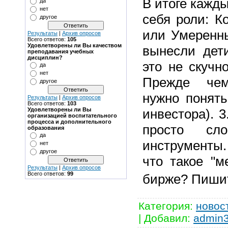
В итоге кажд
да
нет
себя роли: К
другое
или Умеренны
Результаты
|
Архив опросов
Всего ответов:
105
Удовлетворены ли Вы качеством
вынесли дет
преподавания учебных
дисциплин?
это не скучно
да
нет
Прежде чем
другое
нужно понять
Результаты
|
Архив опросов
Всего ответов:
103
инвестора). 
Удовлетворены ли Вы
организацией воспитательного
процесса и дополнительного
просто сл
образования
да
инструменты.
нет
другое
что такое "м
Результаты
|
Архив опросов
Всего ответов:
99
бирже? Пишит
Категория
:
новос
|
Добавил
:
admin