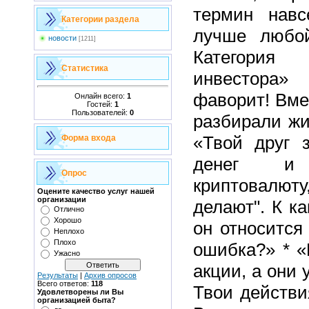
термин навс
Категории раздела
лучше любо
новости
[1211]
Категори
Статистика
инвестор
фаворит! Вме
Онлайн всего:
1
Гостей:
1
Пользователей:
0
разбирали жи
«Твой друг з
Форма входа
денег и
Опрос
криптовалюту,
Оцените качество услуг нашей
организации
делают". К к
Отлично
Хорошо
он относится
Неплохо
Плохо
ошибка?» * «
Ужасно
акции, а они 
Результаты
|
Архив опросов
Всего ответов:
118
Твои действи
Удовлетворены ли Вы
организацией быта?