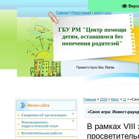
Верс
Главная
|
Регистрация
|
Вход
|
RSS
ГБУ РМ "Центр помощи
детям, оставшимся без
попечения родителей"
Приветствую Вас
Гость
Главная
»
2026
»
Март
»
11
» «Своя
Меню сайта
«Своя игра: Инвест-раун
Сведения об организации
Инновационно-
В рамках VIII
педагогический опыт
просветитель
Воспитательная работа